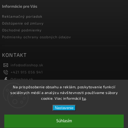
Informácie pre Vás
Reklamačný poriadok
Odstúpenie od zmluvy
Obchodné podmienky
Podmienky ochrany osobných údajov
KONTAKT
info
@
odloshop.sk
+421 915 056 941
Odloshop.sk
odloshoppremiumsportfashion
Na prispôsobenie obsahu a reklám, poskytovanie funkcií
sociálnych médií a analýzu návštevnosti používame súbory
cookie. Viac informácií
tu
.
Copyright 2026
ODLOSHOP
. Všetky práva vyhradené.
Nastavenie
Upraviť nastavenie cookies
Vytvořil
Shoptet
| Design
Shoptak.cz.
Súhlasím
Netmedia s.r.o.