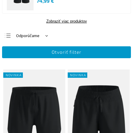
74,99 €
Zobraziť viac produktov
Odporúčame
Najlacnejšie
Otvoriť filter
Najdrahšie
Najpredávanejšie
Abecedne
NOVINKA
NOVINKA