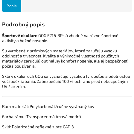
Popis
Podrobný popis
Športové okuliare
GOG E716-3P sú vhodné na rôzne športové
aktivity a bežné nosenie.
Sú vyrobené z prémiových materiálov, ktoré zaručujú vysokú
odolnosť a trvácnosť. Kvalita a výnimočné vlastnosti použitých
materiálov zaručujú optimálny komfort nosenia, ale aj bezpečnosť
počas používania.
Sklá v okuliaroch GOG sa vyznačujú vysokou tvrdosťou a odolnosťou
voči poškriabaniu. Zabezpečujú 100 % ochranu pred nebezpečným
UV žiarením.
Rám materiál: Polykarbonát/ručne vyrábaný kov
Farba rámu: Transparentná tmavá modrá
Sklá: Polarizačné reflexné zlaté CAT. 3