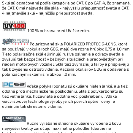
Sklá sú označované podľa kategórie od CAT. 0 po CAT. 4, čo znamená,
že CAT. 0 má najsvetlejšie sklá - najvyššiu priepustnosť svetla a CAT.
4 najtmavšie sklá - najnižšiu priepustnosť svetla.
100 % ochrana pred UV žiarením.
Polarizované sklá POLARIZED PROTEC G-LENS, ktoré
sa používajú v okuliaroch GOG, majú dve rôzne hrúbky: 0,75 a 1,0 mm.
Tieto polarizačné sklá eliminujú rušivé oslnenie a odrazy svetla a
zvyšujú tak bezpečnosť v bežných situáciách a predovšetkým pri
riadení motorových vozidiel. Sklá tiež zvýrazňujú farby a prispievajú
tak k zvýšeniu ostrosti videnia. Väčšina okuliarov GOG je dodávaná s
polarizačnými sklami s hrúbkou 1,0 mm.
Vďaka polykarbonátu sú okuliare nielen ľahké, ale tiež
odolné proti mechanickému poškodeniu. Sklá z polykarbonátu sú
tiež veľmi ľahké, húževnaté a odolné voči poškriabaniu. Vďaka
viacvrstvovej technológii výroby je ich povrch úplne rovný a
eliminuje tak skreslenie videnia.
Ručne vyrábané slnečné okuliare vyrobené z kovu
najvyššej kvality zaručujú maximálne pohodlie. Ideálne na