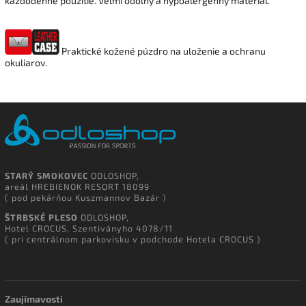
každodenné použitie. Veľmi odolný a hypoalergénny materiál.
Praktické kožené púzdro na uloženie a ochranu
okuliarov.
STARÝ SMOKOVEC
ODLOSHOP,
areál HREBIENOK RESORT 18099
( pod pekárňou Kuszmannov Bazár )
ŠTRBSKÉ PLESO
ODLOSHOP,
Hotel CROCUS, Szentiványho 4078/11
( pri centrálnom parkovisku v podchode Hotela CROCUS )
Zaujímavosti