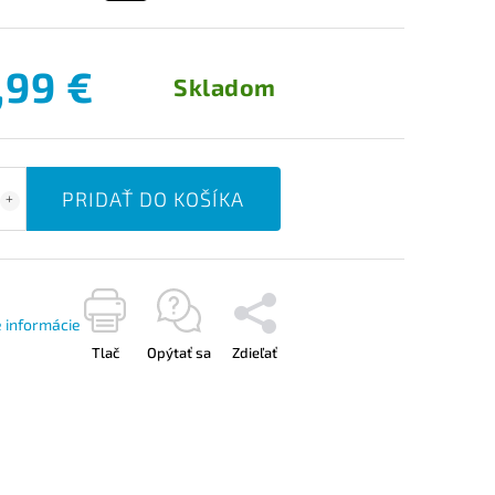
,99 €
Skladom
PRIDAŤ DO KOŠÍKA
é informácie
Tlač
Opýtať sa
Zdieľať