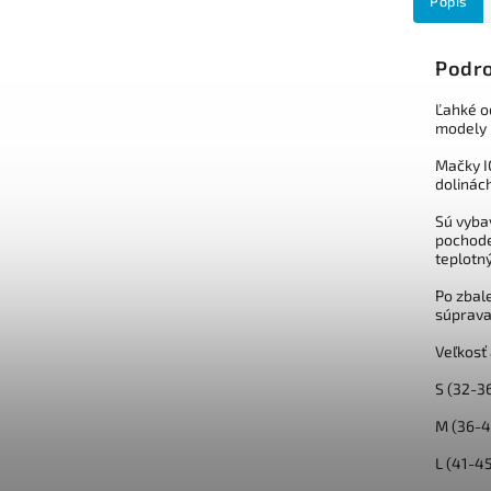
Popis
Podro
Ľahké o
modely 
Mačky I
dolinác
Sú vyba
pochode
teplotn
Po zbal
súprava
Veľkosť 
S (32-3
M (36-4
L (41-45