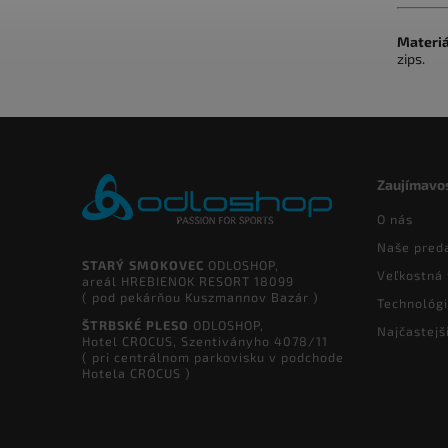
Materiá
zips.
Zaujímavos
O nás
Naše pred
STARÝ SMOKOVEC
ODLOSHOP,
Veľkostná 
areál HREBIENOK RESORT 18099
( pod pekárňou Kuszmannov Bazár )
Technológ
ŠTRBSKÉ PLESO
ODLOSHOP,
Najčastejš
Hotel CROCUS, Szentiványho 4078/11
( pri centrálnom parkovisku v podchode
Hotela CROCUS )