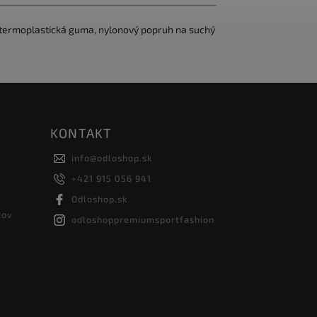
á termoplastická guma, nylonový popruh na suchý
KONTAKT
info
@
odloshop.sk
+421 915 056 941
Odloshop.sk
jov
odloshoppremiumsportfashion