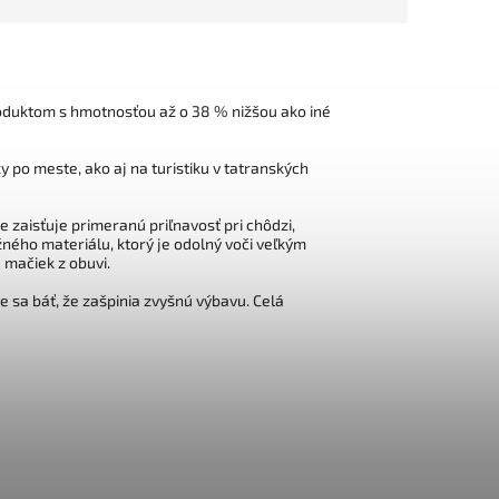
oduktom s hmotnosťou až o 38 % nižšou ako iné
po meste, ako aj na turistiku v tatranských
zaisťuje primeranú priľnavosť pri chôdzi,
ného materiálu, ktorý je odolný voči veľkým
mačiek z obuvi.
 sa báť, že zašpinia zvyšnú výbavu. Celá