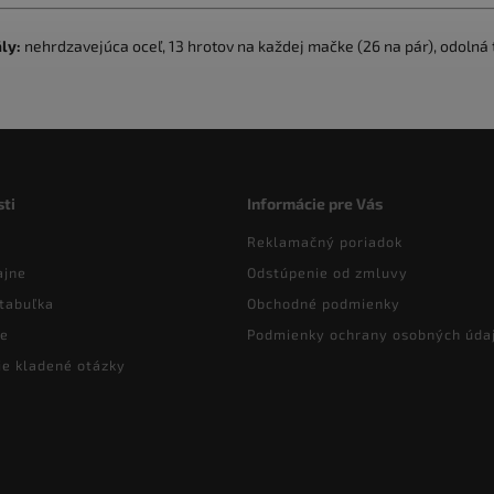
ly:
nehrdzavejúca oceľ, 13 hrotov na každej mačke (26 na pár), odoln
ti
Informácie pre Vás
Reklamačný poriadok
ajne
Odstúpenie od zmluvy
tabuľka
Obchodné podmienky
ie
Podmienky ochrany osobných úda
ie kladené otázky