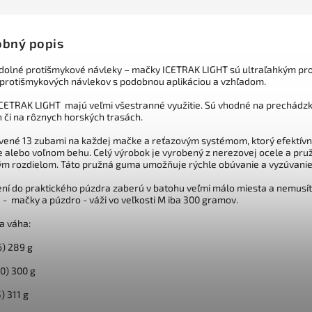
bný popis
dolné protišmykové návleky – mačky ICETRAK LIGHT sú ultraľahkým pr
protišmykových návlekov s podobnou aplikáciou a vzhľadom.
CETRAK LIGHT majú veľmi všestranné využitie. Sú vhodné na prechádzky 
h či na rôznych horských trasách.
vené 13 zubami na každej mačke a reťazovým systémom, ktorý efektívne 
 alebo voľnom behu. Celý výrobok je vyrobený z nerezovej ocele a pruž
ým rozdielom. Táto pružná guma umožňuje rýchle obúvanie a vyzúvanie 
ení do praktického púzdra zaberú v batohu veľmi málo miesta a nemusíte
 - mačky a púzdro - váži vo veľkosti M iba 300 gramov.
a váha:
6) 289 g
0) 300 g
) 311 g