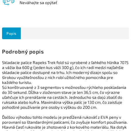
Neváhajte sa opýtať
Popis
Podrobný popis
Skladacie palice Rapeks Trek fold sú vyrobené z ľahkého hliníka 7075
a vážia iba 600 g (jeden kus váži 300 g), čo ich radí medzi najľahšie
skladacie palice dostupné na trhu. Ich moderný dizajn spolu so
širokou využiteľnosťou z nich robí užitočného pomocníka pre
každého turistu.
Sú konštruované z 3 segmentov s možnosťou rýchleho poskladania
do 30 sekund. Dĺžka v zloženom stave je len 36,5 cm, čo výrazne
uľahčuje ich prenášanie na cestách. Jednoducho sa dajú zbaliť do
ruksaka alebo kufra. Maximálna výška palíc je 130 cm, čo zaisťuje
pohodlné používanie pre osoby s výškou do 200 cm.
Ďalšou výhodou tohto modelu je predĺžená rukoväť z EVA peny v
porovnaní so štandardnými palicami, čo zvyšuje komfort používania.
Hlavná časť rukoväte je zhotovená z korkového materiálu. Na dotyk