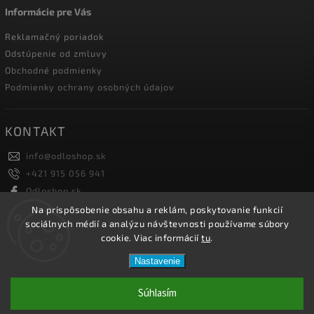
Informácie pre Vás
Reklamačný poriadok
Odstúpenie od zmluvy
Obchodné podmienky
Podmienky ochrany osobných údajov
KONTAKT
info
@
odloshop.sk
+421 915 056 941
Odloshop.sk
odloshoppremiumsportfashion
Na prispôsobenie obsahu a reklám, poskytovanie funkcií
sociálnych médií a analýzu návštevnosti používame súbory
cookie. Viac informácií
tu
.
Copyright 2026
ODLOSHOP
. Všetky práva vyhradené.
Nastavenie
Upraviť nastavenie cookies
Vytvořil
Shoptet
| Design
Shoptak.cz.
Súhlasím
Netmedia s.r.o.