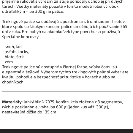
príjemná rukoväť s výrezmi zaisťuje pohodlný úchop aj pri dlhých
túrach. Všetky materiály použité v tomto modeli robia výrobok
ultraľahkým - iba 300 g na palicu.
Trekingové palice sa dodávajú s puzdrom a s tromi sadami hrotov,
ktoré spolu so širokým koncom palice umožňujú ich používanie 365
dní v roku. Pre pohyb na akomkoľvek type povrchu sa používajú
špeciálne koncovky :
- sneh, ľad
- asfalt, kocky,
- blato, štrk
- zem
Trekingové palice sú dostupné v čiernej farbe, vďaka čomu sú
elegantné a štýlové. Výberom týchto trekingových palíc si vyberiete
kvalitu, pohodlie a bezpečnosť pri turistike v horách alebo na
chodníkoch.
Materiály:
ľahký hliník 7075, konštrukcia zložená z 3 segmentov,
rýchle poskladanie, váha iba 600 g (jeden kus váži 300 g),
nastaviteľná dĺžka do 135 cm