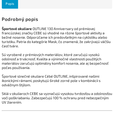
Popis
Podrobný popis
Športové okuliare
OUTLINE 130 Anniversary od prémiovej
francúzskej značky CEBE sú vhodné na rôzne športové aktivity a
bežné nosenie. Odporúčame ich predovšetkým na cyklistiku alebo
turistiku. Patria do kategórie Mask, čo znamená, že zakrývajú väčšiu
časť tváre.
Sú vyrobené z prémiových materiálov, ktoré zaručujú vysokú
odolnosť a trvácnosť. Kvalita a výnimočné vlastnosti použitých
materiálov zaručujú optimálny komfort nosenia, ale aj bezpečnosť
počas používania.
Športové slnečné okuliare Cébé OUTLINE, inšpirované našimi
ikonickými rámami, poskytujú široké zorné pole v kombinácii s
odvážnym štýlom.
Sklá v okuliaroch CEBE sa vyznačujú vysokou tvrdosťou a odolnosťou
voči poškriabaniu. Zabezpečujú 100 % ochranu pred nebezpečným
UV žiarením.