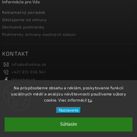
Informácie pre Vás
Reklamačný poriadok
Odstúpenie od zmluvy
Obchodné podmienky
Podmienky ochrany osobných údajov
KONTAKT
info
@
odloshop.sk
+421 915 056 941
Odloshop.sk
odloshoppremiumsportfashion
Na prispôsobenie obsahu a reklám, poskytovanie funkcií
sociálnych médií a analýzu návštevnosti používame súbory
cookie. Viac informácií
tu
.
Copyright 2026
ODLOSHOP
. Všetky práva vyhradené.
Nastavenie
Upraviť nastavenie cookies
Vytvořil
Shoptet
| Design
Shoptak.cz.
Súhlasím
Netmedia s.r.o.