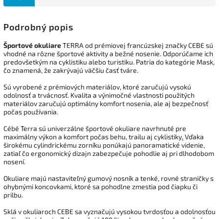
Podrobný popis
Športové okuliare
TERRA od prémiovej francúzskej značky CEBE sú
vhodné na rôzne športové aktivity a bežné nosenie. Odporúčame ich
predovšetkým na cyklistiku alebo turistiku. Patria do kategórie Mask,
čo znamená, že zakrývajú väčšiu časť tváre.
Sú vyrobené z prémiových materiálov, ktoré zaručujú vysokú
odolnosť a trvácnosť. Kvalita a výnimočné vlastnosti použitých
materiálov zaručujú optimálny komfort nosenia, ale aj bezpečnosť
počas používania.
Cébé Terra sú univerzálne športové okuliare navrhnuté pre
maximálny výkon a komfort počas behu, trailu aj cyklistiky
.
Vďaka
širokému cylindrickému zorníku ponúkajú panoramatické videnie,
zatiaľ čo ergonomický dizajn zabezpečuje pohodlie aj pri dlhodobom
nosení.
Okuliare majú nastaviteľný gumový nosník a tenké, rovné straničky s
ohybnými koncovkami, ktoré sa pohodlne zmestia pod čiapku či
prilbu.
Sklá v okuliaroch CEBE sa vyznačujú vysokou tvrdosťou a odolnosťou