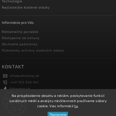
Technológie
Najčastejšie kladené otázky
Informácie pre Vás
Reklamačný poriadok
Odstúpenie od zmluvy
Obchodné podmienky
Podmienky ochrany osobných údajov
KONTAKT
info
@
odloshop.sk
+421 915 056 941
Odloshop.sk
odloshoppremiumsportfashion
Na prispôsobenie obsahu a reklám, poskytovanie funkcií
sociálnych médií a analýzu návštevnosti používame súbory
cookie. Viac informácií
tu
.
Copyright 2026
ODLOSHOP
. Všetky práva vyhradené.
Nastavenie