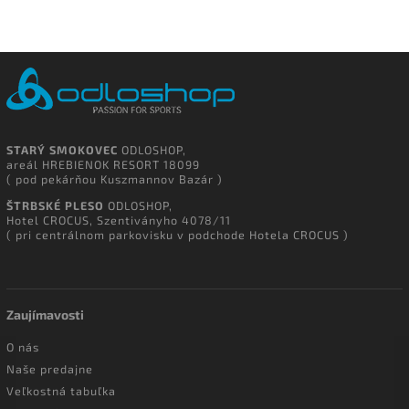
STARÝ SMOKOVEC
ODLOSHOP,
areál HREBIENOK RESORT 18099
( pod pekárňou Kuszmannov Bazár )
ŠTRBSKÉ PLESO
ODLOSHOP,
Hotel CROCUS, Szentiványho 4078/11
( pri centrálnom parkovisku v podchode Hotela CROCUS )
Zaujímavosti
O nás
Naše predajne
Veľkostná tabuľka