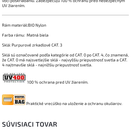
voči poškriabaniu. Zabezpečujú 100 % ochranu pred nebezpečným
UV žiarením.
Rám materiál:
BIO Nylon
Farba rámu: Matná biela
Sklá: Purpurové zrkadlové
CAT. 3
Sklá sú označované podľa kategórie od CAT. 0 po CAT. 4, čo znamená,
že CAT. 0 má najsvetlejšie sklá - najvyššiu priepustnosť svetla a CAT.
4 najtmavšie sklá - najnižšiu priepustnosť svetla.
100 % ochrana pred UV žiarením.
Praktické vrecúško na uloženie a ochranu okuliarov.
SÚVISIACI TOVAR