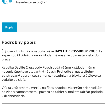
Neváhajte sa opýtať
Popis
Podrobný popis
Štýlová a funkčná crossbody taška
DAYLITE CROSSBODY POUCH
s
kapacitou 6L, ideálna na každodenné nosenie do mesta alebo do
práce.
Kabelka Daylite Crossbody Pouch dodá vášmu každodennému
noseniu športovo elegantný nádych. Prehoďte si nastaviteľný
polstrovaný popruh cez rameno, nasadnite na bicykel a štýlovo sa
vydajte do cieľa.
Vďaka vnútornému vrecku na fľašu s vodou, viacerým priehradkám
na zips a samostatnému puzdru na tablet si môžete udržať poriadok
v drobnostiach.