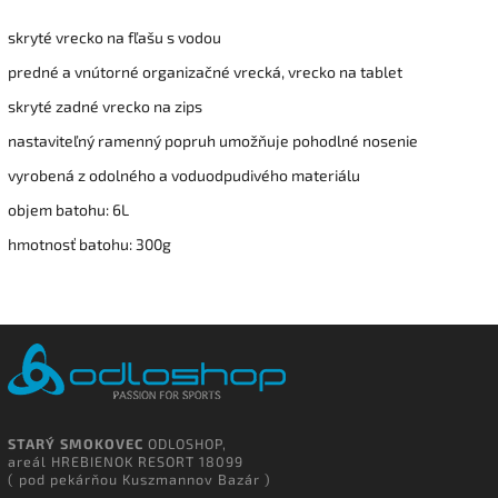
skryté vrecko na fľašu s vodou
predné a vnútorné organizačné vrecká, vrecko na tablet
skryté zadné vrecko na zips
nastaviteľný ramenný popruh umožňuje pohodlné nosenie
vyrobená z odolného a voduodpudivého materiálu
objem batohu: 6L
hmotnosť batohu: 300g
STARÝ SMOKOVEC
ODLOSHOP,
areál HREBIENOK RESORT 18099
( pod pekárňou Kuszmannov Bazár )