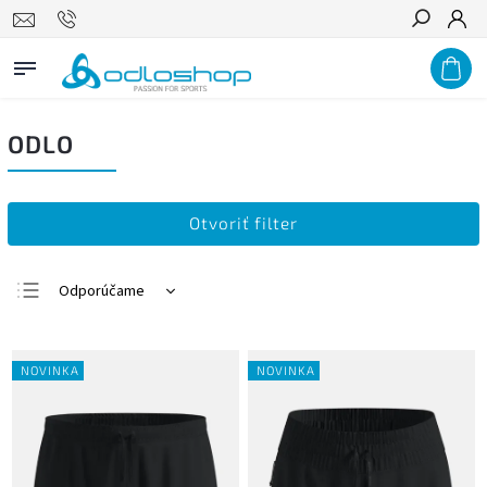
Hľadať
ODLO
Otvoriť filter
Odporúčame
Najlacnejšie
Najdrahšie
NOVINKA
NOVINKA
Najpredávanejšie
Abecedne