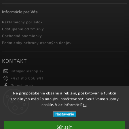
Informácie pre Vás
Reklamačný poriadok
Odstúpenie od zmluvy
Obchodné podmienky
Podmienky ochrany osobných údajov
KONTAKT
info
@
odloshop.sk
+421 915 056 941
Odloshop.sk
odloshoppremiumsportfashion
Na prispôsobenie obsahu a reklám, poskytovanie funkcií
sociálnych médií a analýzu návštevnosti používame súbory
cookie. Viac informácií
tu
.
Copyright 2026
ODLOSHOP
. Všetky práva vyhradené.
Nastavenie
Upraviť nastavenie cookies
Vytvořil
Shoptet
| Design
Shoptak.cz.
Súhlasím