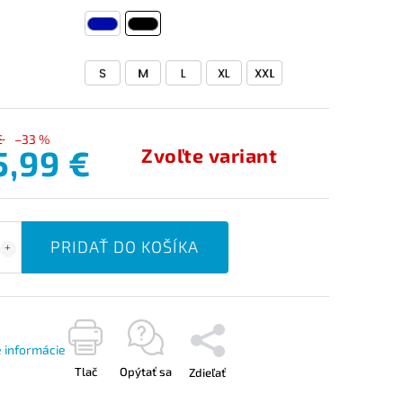
€
–33 %
5,99 €
Zvoľte variant
PRIDAŤ DO KOŠÍKA
é informácie
Tlač
Opýtať sa
Zdieľať