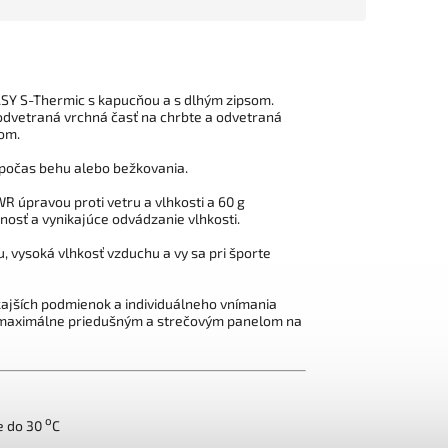
Y S-Thermic s kapucňou a s dlhým zipsom.
, odvetraná vrchná časť na chrbte
a odvetraná
lom.
počas behu alebo bežkovania.
WR úpravou
proti
vetru a
vlhkosti
a 60 g
šnosť a vynikajúce odvádzanie vlhkosti.
, vysoká vlhkosť vzduchu a vy sa pri športe
kajších podmienok a individuálneho vnímania
a maximálne priedušným a strečovým panelom na
o
e do 30
C