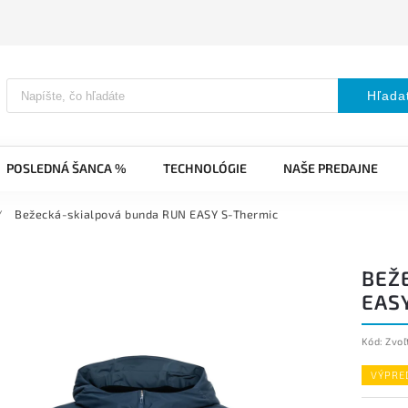
Hľada
POSLEDNÁ ŠANCA %
TECHNOLÓGIE
NAŠE PREDAJNE
/
Bežecká-skialpová bunda RUN EASY S-Thermic
BEŽ
EAS
Kód:
Zvoľ
VÝPRE