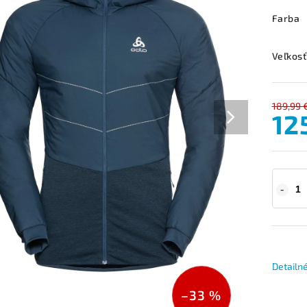
Farba
Veľkosť
189,99 
12
Detailn
–33 %