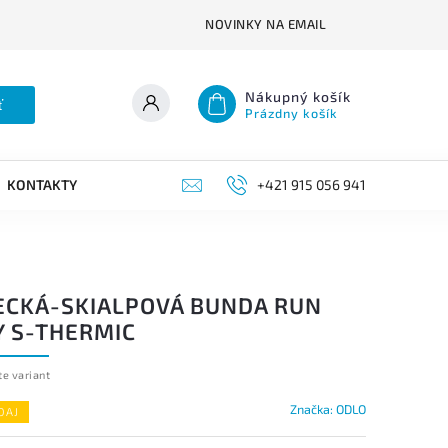
NOVINKY NA EMAIL
Nákupný košík
ť
Prázdny košík
KONTAKTY
+421 915 056 941
ECKÁ-SKIALPOVÁ BUNDA RUN
Y S-THERMIC
te variant
Značka:
ODLO
DAJ