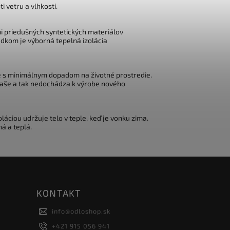
ti
vetru
a
vlhkosti
.
ami priedušných syntetických materiálov
edkom je výborná tepelná izolácia
e s minimálnym dopadom na životné prostredie.
fľaše a tak nedochádza k výrobe nového
áciou udržuje telo v teple, keď je vonku zima.
á a teplá.
KONTAKT
info
@
odloshop.sk
+421 915 056 941