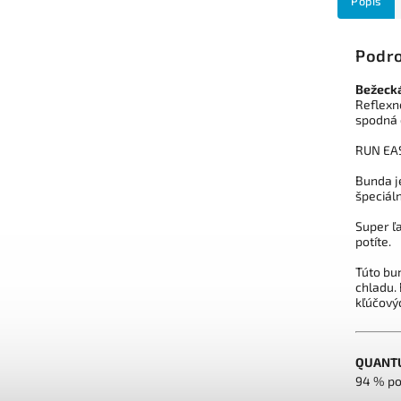
Popis
Podro
Bežecká
Reflexné
spodná 
RUN EAS
Bunda j
špeciáln
Super ľ
potíte
.
T
úto
bu
chladu.
kľúčový
QUANTU
94 % po