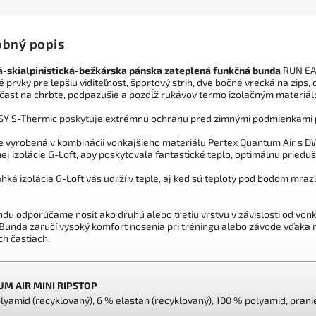
bný popis
-skialpinistická-bežkárska pánska zateplená funkčná bunda
RUN EAS
 prvky pre lepšiu viditeľnosť, športový strih, dve bočné vrecká na zips
časť na chrbte
, podpazušie a pozdĺž rukávov termo izolačným materiá
Y S-Thermic poskytuje extrémnu ochranu pred zimnými podmienkami 
e vyrobená v kombinácii vonkajšieho materiálu Pertex Quantum Air
s D
ej izolácie G-Loft, aby poskytovala fantastické teplo, optimálnu priedu
ahká
izolácia G-Loft v
ás udrží
v
teple
,
aj keď sú
teploty pod bodom
mrazu
ndu
odporúčame nosiť ako
druhú alebo tretiu
vrstvu
v závislosti od von
 Bunda zaručí vysoký komfort nosenia pri tréningu alebo závode vďak
ch častiach.
M AIR MINI RIPSTOP
lyamid (recyklovaný), 6 % elastan (recyklovaný), 100 % polyamid, prani