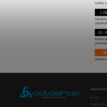
Ľahký, 
vytvore
zachová
Kolekci
polyest
Vďaka e
Zaujímavos
O nás
Naše pred