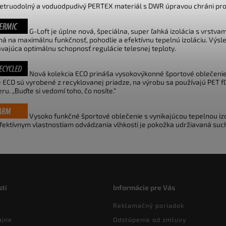
vetruodolný a voduodpudivý PERTEX
materiál
s DWR úpravou
chráni pro
G-Loft je úplne nová, špeciálna, super ľahká izolácia s vrstv
ná na maximálnu funkčnosť, pohodlie a efektívnu tepelnú izoláciu. Výsl
vajúca optimálnu schopnosť regulácie telesnej teploty.
Nová kolekcia ECO prináša vysokovýkonné športové oblečeni
e ECO sú vyrobené z recyklovanej priadze, na výrobu sa používajú PET 
eru.
„Buďte si vedomí toho, čo nosíte.“
Vysoko funkčné športové oblečenie s vynikajúcou tepelnou izol
fektívnym vlastnostiam odvádzania vlhkosti je pokožka udržiavaná such
ti
Informácie pre Vás
Reklamačný poriadok
ajne
Odstúpenie od zmluvy