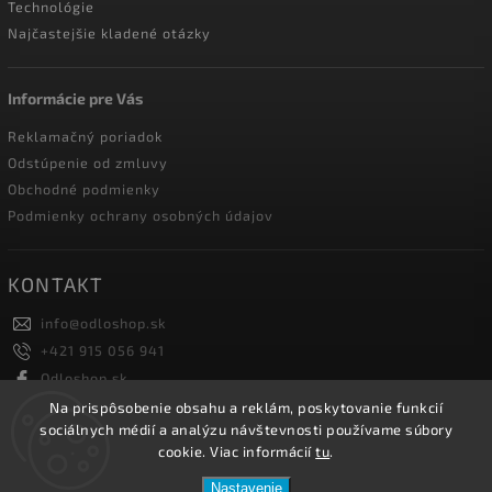
Technológie
Najčastejšie kladené otázky
Informácie pre Vás
Reklamačný poriadok
Odstúpenie od zmluvy
Obchodné podmienky
Podmienky ochrany osobných údajov
KONTAKT
info
@
odloshop.sk
+421 915 056 941
Odloshop.sk
odloshoppremiumsportfashion
Na prispôsobenie obsahu a reklám, poskytovanie funkcií
sociálnych médií a analýzu návštevnosti používame súbory
cookie. Viac informácií
tu
.
Copyright 2026
ODLOSHOP
. Všetky práva vyhradené.
Nastavenie