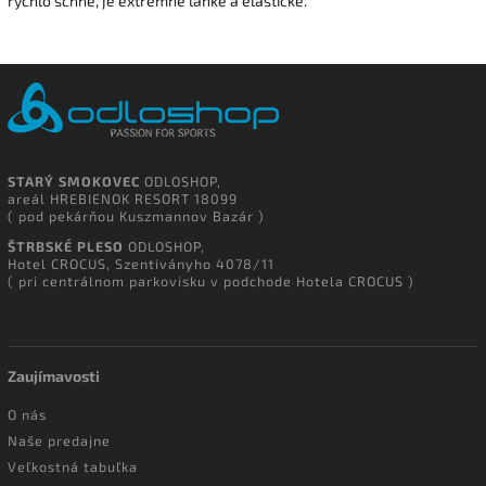
rýchlo schne, je extrémne ľahké a elastické.
STARÝ SMOKOVEC
ODLOSHOP,
areál HREBIENOK RESORT 18099
( pod pekárňou Kuszmannov Bazár )
ŠTRBSKÉ PLESO
ODLOSHOP,
Hotel CROCUS, Szentiványho 4078/11
( pri centrálnom parkovisku v podchode Hotela CROCUS )
Zaujímavosti
O nás
Naše predajne
Veľkostná tabuľka