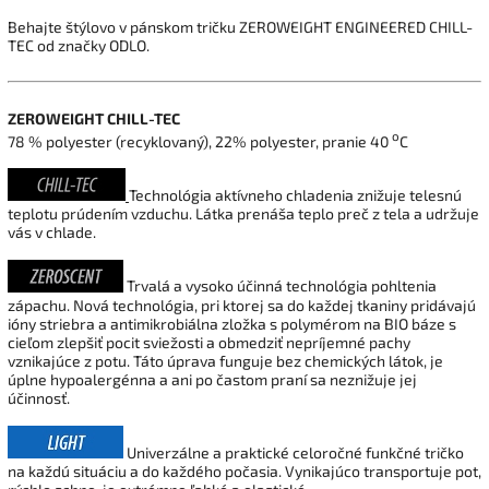
Behajte štýlovo v pánskom tričku ZEROWEIGHT ENGINEERED CHILL-
TEC od značky ODLO.
ZEROWEIGHT CHILL-TEC
o
78 % polyester (recyklovaný), 22% polyester, pranie 40
C
Technológia aktívneho chladenia znižuje telesnú
teplotu prúdením vzduchu. Látka prenáša teplo preč z tela a udržuje
vás v chlade.
Trvalá a vysoko účinná technológia pohltenia
zápachu. Nová technológia, pri ktorej sa do každej tkaniny pridávajú
ióny striebra a antimikrobiálna zložka s polymérom na BIO báze s
cieľom zlepšiť pocit sviežosti a obmedziť nepríjemné pachy
vznikajúce z potu. Táto úprava funguje bez chemických látok, je
úplne hypoalergénna a ani po častom praní sa neznižuje jej
účinnosť.
Univerzálne a praktické celoročné funkčné tričko
na každú situáciu a do každého počasia. Vynikajúco transportuje pot,