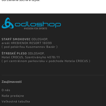
STARÝ SMOKOVEC
ODLOSHOP,
areál HREBIENOK RESORT 18099
( pod pekárňou Kuszmannov Bazár )
ŠTRBSKÉ PLESO
ODLOSHOP,
Hotel CROCUS, Szentiványho 4078/11
( pri centrálnom parkovisku v podchode Hotela CROCUS )
Zaujímavosti
O nás
Naše predajne
Veľkostná tabuľka