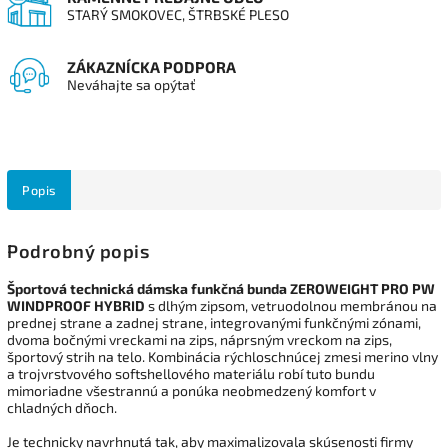
STARÝ SMOKOVEC, ŠTRBSKÉ PLESO
ZÁKAZNÍCKA PODPORA
Neváhajte sa opýtať
Popis
Podrobný popis
Športová technická dámska funkčná bunda ZEROWEIGHT PRO PW
WINDPROOF HYBRID
s dlhým zipsom, vetruodolnou membránou na
prednej strane a zadnej strane, integrovanými funkčnými zónami,
dvoma bočnými vreckami na zips, náprsným vreckom na zips,
športový strih na telo. Kombinácia rýchloschnúcej zmesi merino vlny
a trojvrstvového softshellového materiálu robí tuto bundu
mimoriadne všestrannú a ponúka neobmedzený komfort v
chladných dňoch.
Je technicky navrhnutá tak, aby maximalizovala skúsenosti firmy