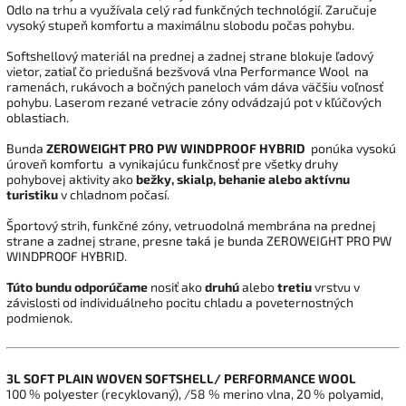
Odlo na trhu a využívala celý rad funkčných technológií. Zaručuje
vysoký stupeň komfortu a maximálnu slobodu počas pohybu.
Softshellový materiál na prednej a zadnej strane blokuje ľadový
vietor, zatiaľ čo priedušná bezšvová vlna Performance Wool na
ramenách, rukávoch a bočných paneloch vám dáva väčšiu voľnosť
pohybu. Laserom rezané vetracie zóny odvádzajú pot v kľúčových
oblastiach.
Bunda
ZEROWEIGHT PRO PW WINDPROOF HYBRID
ponúka vysokú
úroveň komfortu a vynikajúcu funkčnosť pre všetky druhy
pohybovej aktivity ako
bežky, skialp, behanie alebo aktívnu
turistiku
v chladnom počasí.
Športový strih, funkčné zóny, vetruodolná membrána na prednej
strane a zadnej strane, presne taká je bunda ZEROWEIGHT PRO PW
WINDPROOF HYBRID.
T
úto
bundu
odporúčame
nosiť ako
druhú
alebo
tretiu
vrstvu v
závislosti od individuálneho pocitu chladu a poveternostných
podmienok.
3L SOFT PLAIN WOVEN SOFTSHELL/ PERFORMANCE WOOL
100 % polyester (recyklovaný), /58 % merino vlna, 20 % polyamid,