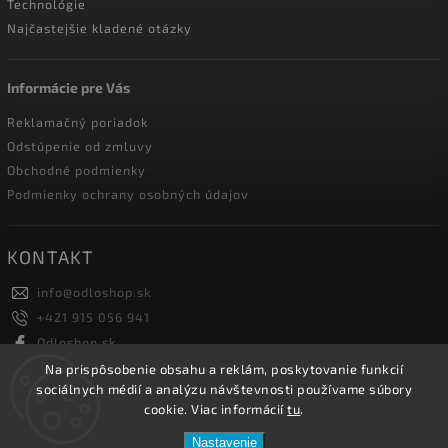
Technológie
Najčastejšie kladené otázky
Informácie pre Vás
Reklamačný poriadok
Odstúpenie od zmluvy
Obchodné podmienky
Podmienky ochrany osobných údajov
KONTAKT
info
@
odloshop.sk
+421 915 056 941
Odloshop.sk
odloshoppremiumsportfashion
Na prispôsobenie obsahu a reklám, poskytovanie funkcií
sociálnych médií a analýzu návštevnosti používame súbory
cookie. Viac informácií
tu
.
Copyright 2026
ODLOSHOP
. Všetky práva vyhradené.
Nastavenie