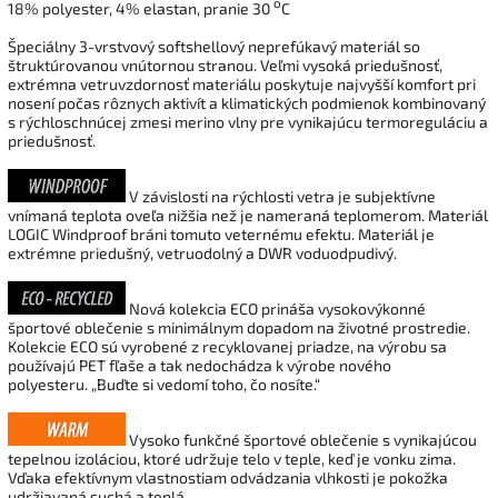
o
18% polyester, 4% elastan, pranie 30
C
Špeciálny 3-vrstvový softshellový neprefúkavý materiál so
štruktúrovanou vnútornou stranou. Veľmi vysoká priedušnosť,
extrémna vetruvzdornosť materiálu poskytuje najvyšší komfort pri
nosení počas rôznych aktivít a klimatických podmienok kombinovaný
s rýchloschnúcej zmesi merino vlny pre vynikajúcu termoreguláciu a
priedušnosť.
V závislosti na rýchlosti vetra je subjektívne
vnímaná teplota oveľa nižšia než je nameraná teplomerom. Materiál
LOGIC Windproof bráni tomuto veternému efektu. Materiál je
extrémne priedušný, vetruodolný a DWR voduodpudivý.
Nová kolekcia ECO prináša vysokovýkonné
športové oblečenie s minimálnym dopadom na životné prostredie.
Kolekcie ECO sú vyrobené z recyklovanej priadze, na výrobu sa
používajú PET fľaše a tak nedochádza k výrobe nového
polyesteru.
„Buďte si vedomí toho, čo nosíte.“
Vysoko funkčné športové oblečenie s vynikajúcou
tepelnou izoláciou, ktoré udržuje telo v teple, keď je vonku zima.
Vďaka efektívnym vlastnostiam odvádzania vlhkosti je pokožka
udržiavaná suchá a teplá.