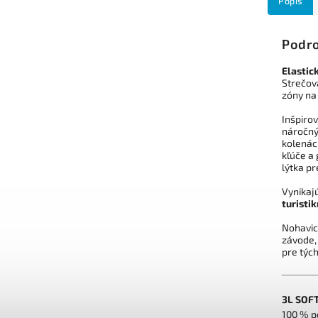
Popis
Podro
Elastic
Strečov
zóny na
Inšpiro
náročný
kolenách
kľúče a
lýtka pr
Vynikaj
turistik
Nohavic
závode,
pre tých
3L SOF
100 % p