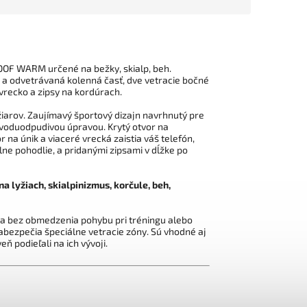
 WARM určené na bežky, skialp, beh.
á a odvetrávaná kolenná časť, dve vetracie bočné
vrecko a zipsy na kordúrach.
iarov. Zaujímavý športový dizajn navrhnutý pre
 voduodpudivou úpravou. Krytý otvor na
na únik a viaceré vrecká zaistia váš telefón,
ne pohodlie, a pridanými zipsami v dĺžke po
na lyžiach, skialpinizmus, korčule, beh,
bez obmedzenia pohybu pri tréningu alebo
abezpečia špeciálne vetracie zóny.
Sú vhodné aj
eň podieľali na ich vývoji.