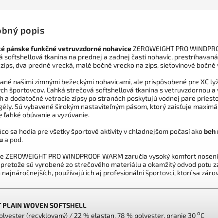
bný popis
ké pánske funkčné vetruvzdorné nohavice
ZEROWEIGHT PRO WINDPROOF
á softshellová tkanina na prednej a zadnej časti nohavíc, prestríhavan
 zips, dva predné vrecká, malé bočné vrecko na zips, sieťovinové bočné 
vané našimi zimnými bežeckými nohavicami, ale prispôsobené pre XC lyž
ch športovcov. Ľahká strečová softshellová tkanina s vetruvzdornou a
 a dodatočné vetracie zipsy po stranách poskytujú vodnej pare priestor 
 gély. Sú vybavené širokým nastaviteľným pásom, ktorý zaisťuje maximál
e ľahké obúvanie a vyzúvanie.
úco sa hodia pre všetky športové aktivity v chladnejšom počasí ako
beh 
u
a pod.
e ZEROWEIGHT PRO WINDPROOF WARM zaručia vysoký komfort nosenia 
 pretože sú vyrobené zo strečového materiálu a okamžitý odvod potu z
 najnáročnejších, používajú ich aj profesionálni športovci, ktorí sa zárov
T PLAIN WOVEN SOFTSHELL
o
olyester (recyklovaný) / 22 % elastan, 78 % polyester, pranie 30
C