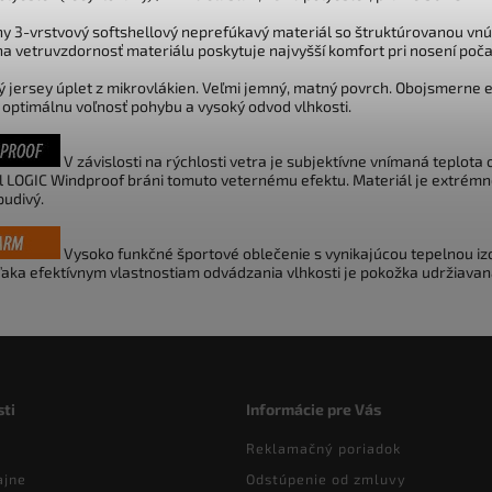
ny 3-vrstvový softshellový neprefúkavý materiál so štruktúrovanou vnú
a vetruvzdornosť materiálu poskytuje najvyšší komfort pri nosení počas
ký jersey úplet z mikrovlákien. Veľmi jemný, matný povrch. Obojsmerne 
e optimálnu voľnosť pohybu a vysoký odvod vlhkosti.
V závislosti na rýchlosti vetra je subjektívne vnímaná teplota 
l LOGIC Windproof bráni tomuto veternému efektu. Materiál je extrémn
udivý.
Vysoko funkčné športové oblečenie s vynikajúcou tepelnou izol
ďaka efektívnym vlastnostiam odvádzania vlhkosti je pokožka udržiavan
ti
Informácie pre Vás
Reklamačný poriadok
ajne
Odstúpenie od zmluvy