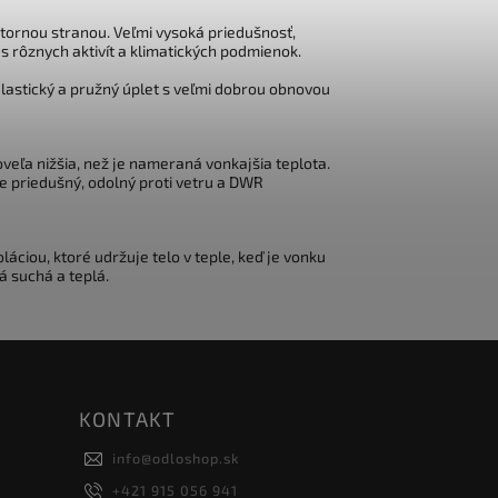
tornou stranou. Veľmi vysoká priedušnosť,
 rôznych aktivít a klimatických podmienok.
elastický a pružný úplet s veľmi dobrou obnovou
oveľa nižšia, než je nameraná vonkajšia teplota.
e priedušný, odolný proti vetru a DWR
áciou, ktoré udržuje telo v teple, keď je vonku
á suchá a teplá.
KONTAKT
info
@
odloshop.sk
+421 915 056 941