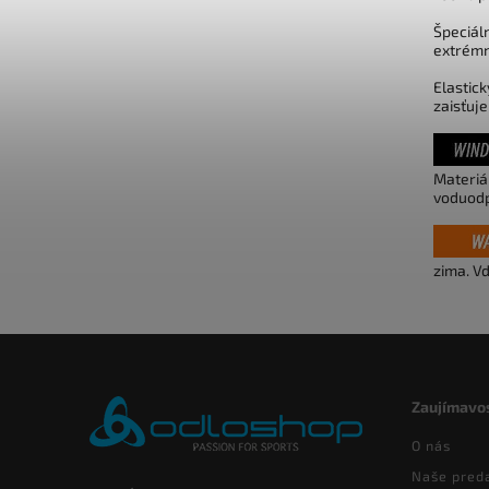
Špeciál
extrémn
Elastic
zaisťuj
Materiá
voduodp
zima. V
Zaujímavos
O nás
Naše pred