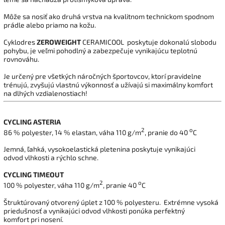
Môže sa nosiť ako druhá vrstva
na kvalitnom technickom spodnom
prádle alebo priamo na kožu
.
Cyklodres
ZEROWEIGHT
CERAMICOOL poskytuje dokonalú slobodu
pohybu, je veľmi pohodlný a zabezpečuje vynikajúcu teplotnú
rovnováhu.
Je určený pre všetkých náročných športovcov, ktorí pravidelne
trénujú, zvyšujú vlastnú výkonnosť a užívajú si maximálny komfort
na dlhých vzdialenostiach!
CYCLING ASTERIA
2
o
86 % polyester, 14 % elastan, váha 110 g/m
, pranie do 40
C
Jemná, ľahká, vysokoelastická pletenina poskytuje vynikajúci
odvod vlhkosti a rýchlo schne.
CYCLING TIMEOUT
2
o
100 % polyester, váha 110 g/m
, pranie 40
C
Štruktúrovaný otvorený úplet z
100 %
polyesteru.
Extrémne
vysoká
priedušnosť
a
vynikajúci odvod
vlhkosti
ponúka
perfektný
komfort
pri
nosení
.