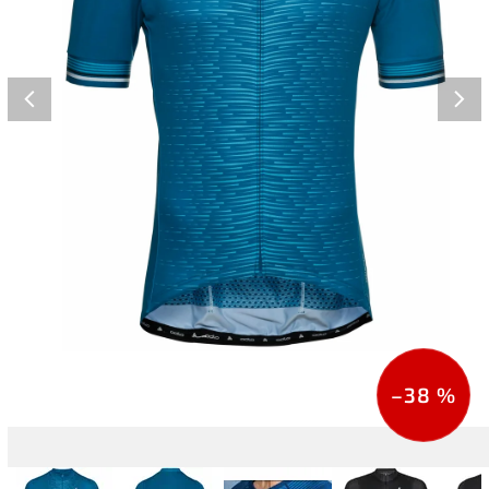
–38 %