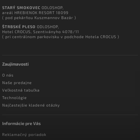
STARÝ SMOKOVEC
ODLOSHOP,
areál HREBIENOK RESORT 18099
( pod pekárňou Kuszmannov Bazár )
ŠTRBSKÉ PLESO
ODLOSHOP,
Hotel CROCUS, Szentiványho 4078/11
( pri centrálnom parkovisku v podchode Hotela CROCUS )
Zaujímavosti
O nás
Naše predajne
Veľkostná tabuľka
Technológie
Najčastejšie kladené otázky
Informácie pre Vás
Reklamačný poriadok