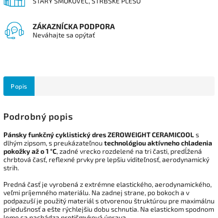
STARÝ SMOKOVEC, ŠTRBSKÉ PLESO
ZÁKAZNÍCKA PODPORA
Neváhajte sa opýtať
Popis
Podrobný popis
Pánsky funkčný cyklistický dres ZEROWEIGHT CERAMICOOL
s
dlhým zipsom, s preukázateľnou
technológiou aktívneho chladenia
pokožky až o 1
°
C
, zadné vrecko rozdelené na tri časti, predĺžená
chrbtová časť, reflexné prvky pre lepšiu viditeľnosť, aerodynamický
strih.
Predná časť je vyrobená z extrémne elastického, aerodynamického,
veľmi príjemného materiálu. Na zadnej strane, po bokoch a v
podpazuší je použitý materiál s otvorenou štruktúrou pre maximálnu
priedušnosť a ešte rýchlejšiu dobu schnutia.
Na elastickom spodnom
leme sa nachádza protišmyková úprava.