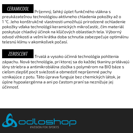
Príjemný, ľahký úplet funkčného vlákna s
preukázateľnou technológiou aktívneho chladenia pokožky až o
1
°C.
Jeho konštrukčné vlastnosti umožňujú prirodzené ochladenie
pokožky vďaka technológii keramických mikročastíc, čím materiál
poskytuje chladivý účinok na kľúčových oblastiach tela. Výborný
odvod vlhkosti a veľmi krátka doba schnutia zabezpečuje optimálnu
telesnú klímu v akomkoľvek počasí.
Trvalá a vysoko účinná technológia pohltenia
zápachu. Nová technológia, pri ktorej sa do každej tkaniny pridávajú
ióny striebra a antimikrobiálna zložka s polymérom na BIO báze s
cieľom zlepšiť pocit sviežosti a obmedziť nepríjemné pachy
vznikajúce z potu. Táto úprava funguje bez chemických látok, je
úplne hypoalergénna a ani po častom praní sa neznižuje jej
účinnosť.