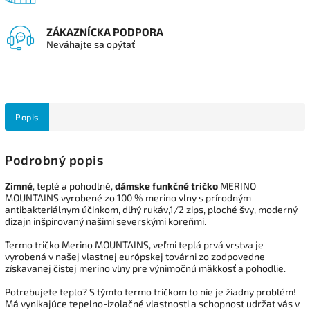
ZÁKAZNÍCKA PODPORA
Neváhajte sa opýtať
Popis
Podrobný popis
Zimné
, teplé a pohodlné,
dámske funkčné tričko
MERINO
MOUNTAINS
vyrobené zo 100 % merino vlny s prírodným
antibakteriálnym účinkom, dlhý rukáv,
1/2 zips,
ploché švy, moderný
dizajn inšpirovaný našimi severskými koreňmi.
Termo tričko Merino MOUNTAINS, veľmi teplá prvá vrstva je
vyrobená v našej vlastnej európskej továrni zo zodpovedne
získavanej čistej merino vlny pre výnimočnú mäkkosť a pohodlie.
Potrebujete teplo? S týmto termo tričkom to nie je žiadny problém!
Má vynikajúce tepelno-izolačné vlastnosti a schopnosť udržať vás v