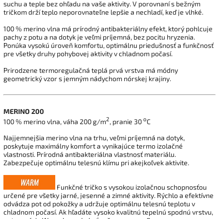
suchu a teple bez ohľadu na vaše aktivity. V porovnaní s bežným
tričkom drží teplo neporovnateľne lepšie a nechladí, keď je vlhké.
100 % merino vlna má prírodný antibakteriálny efekt, ktorý pohlcuje
pachy z potu a na dotyk je veľmi príjemná, bez pocitu hryzenia.
Ponúka vysokú úroveň komfortu, optimálnu priedušnosť a funkčnosť
pre všetky druhy pohybovej aktivity v chladnom počasí.
Prirodzene termoregulačná teplá prvá vrstva má módny
geometrický vzor s jemným nádychom nórskej krajiny.
MERINO 200
2
o
100 % merino vlna, váha 200 g/m
, pranie 30
C
Najjemnejšia merino vlna na trhu, veľmi príjemná na dotyk,
poskytuje maximálny komfort a vynikajúce termo izolačné
vlastnosti. Prírodná antibakteriálna vlastnosť materiálu.
Zabezpečuje optimálnu telesnú klímu pri akejkoľvek aktivite.
Funkčné tričko s vysokou izolačnou schopnosťou
určené pre všetky jarné, jesenné a zimné aktivity. Rýchlo a efektívne
odvádza pot od pokožky a udržuje optimálnu telesnú teplotu v
chladnom počasí. Ak hľadáte vysoko kvalitnú tepelnú spodnú vrstvu,