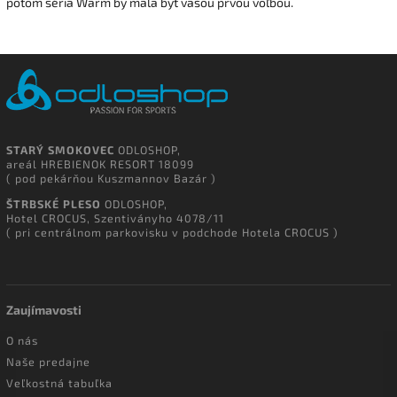
potom séria Warm by mala byť vašou prvou voľbou.
STARÝ SMOKOVEC
ODLOSHOP,
areál HREBIENOK RESORT 18099
( pod pekárňou Kuszmannov Bazár )
ŠTRBSKÉ PLESO
ODLOSHOP,
Hotel CROCUS, Szentiványho 4078/11
( pri centrálnom parkovisku v podchode Hotela CROCUS )
Zaujímavosti
O nás
Naše predajne
Veľkostná tabuľka