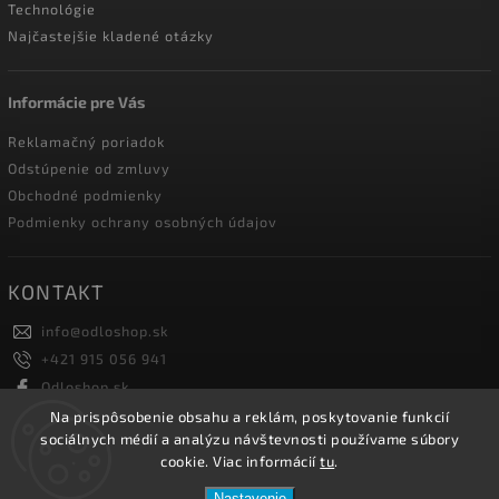
Technológie
Najčastejšie kladené otázky
Informácie pre Vás
Reklamačný poriadok
Odstúpenie od zmluvy
Obchodné podmienky
Podmienky ochrany osobných údajov
KONTAKT
info
@
odloshop.sk
+421 915 056 941
Odloshop.sk
odloshoppremiumsportfashion
Na prispôsobenie obsahu a reklám, poskytovanie funkcií
sociálnych médií a analýzu návštevnosti používame súbory
cookie. Viac informácií
tu
.
Copyright 2026
ODLOSHOP
. Všetky práva vyhradené.
Nastavenie