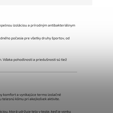
elnou izoláciou a prírodným antibakteriálnym
ladného počasia pre všetky druhy športov, od
. Vďaka pohodlnosti a priedušnosti sú tiež
ny komfort a vynikajúce termo izolačné
telesnú klímu pri akejkoľvek aktivite.
iou, ktorá udržuje telo v teple, keď je vonku