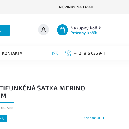
NOVINKY NA EMAIL
Nákupný košík
ť
Prázdny košík
KONTAKTY
+421 915 056 941
TIFUNKČNÁ ŠATKA MERINO
RM
230-15000
Značka:
ODLO
KA