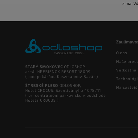
zima. V
Zaujímavos
O nás
Naše pred
STARÝ SMOKOVEC
ODLOSHOP,
Veľkostná 
areál HREBIENOK RESORT 18099
( pod pekárňou Kuszmannov Bazár )
Technológ
ŠTRBSKÉ PLESO
ODLOSHOP,
Najčastejš
Hotel CROCUS, Szentiványho 4078/11
( pri centrálnom parkovisku v podchode
Hotela CROCUS )