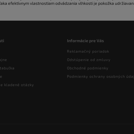
ďaka efektívnym vlastnostiam odvádzania vlhkosti je pokožka udržiavan
ti
Informácie pre Vás
Reklamačný poriadok
ajne
Odstúpenie od zmluvy
tabuľka
Obchodné podmienky
ie
Podmienky ochrany osobných úda
ie kladené otázky