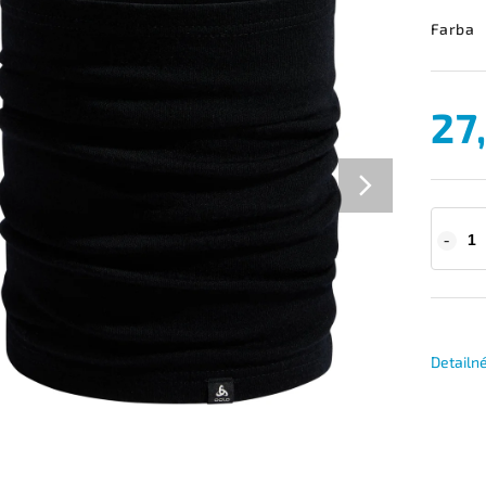
Farba
27
Detailn