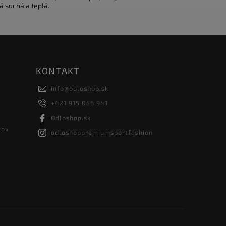
á suchá a teplá.
KONTAKT
info
@
odloshop.sk
+421 915 056 941
Odloshop.sk
jov
odloshoppremiumsportfashion