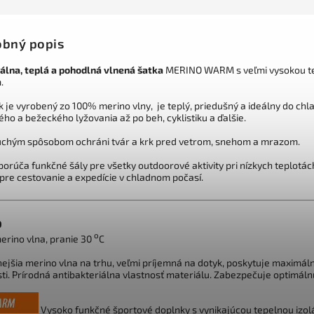
bný popis
álna, teplá a pohodlná vlnená šatka
MERINO WARM s veľmi vysokou tep
.
k je vyrobený zo 100% merino vlny, je teplý, priedušný a ideálny do ch
ho a bežeckého lyžovania až po beh, cyklistiku a ďalšie.
chým spôsobom ochráni tvár a krk pred vetrom, snehom a mrazom.
orúča funkčné šály pre všetky outdoorové aktivity pri nízkych teplotách
 pre cestovanie a expedície v chladnom počasí.
O
o
erino vlna, pranie 30
C
ejšia merino vlna na trhu, veľmi príjemná na dotyk, poskytuje maximál
ti. Prírodná antibakteriálna vlastnosť materiálu. Zabezpečuje optimálnu 
Vysoko funkčné športové doplnky s vynikajúcou tepelnou izolác