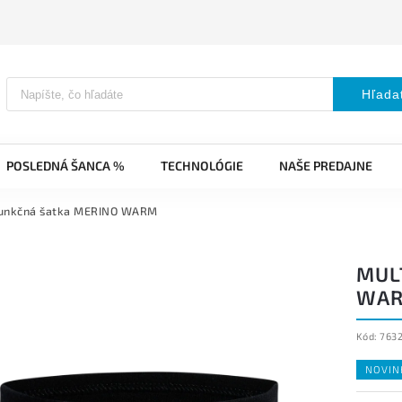
Hľada
POSLEDNÁ ŠANCA %
TECHNOLÓGIE
NAŠE PREDAJNE
funkčná šatka MERINO WARM
MUL
WA
Kód:
763
NOVIN