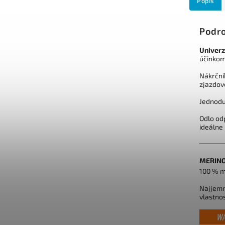
Popis
Podro
Univerz
účinkom
Nákrční
zjazdové
Jednodu
Odlo odp
ideálne
MERIN
100 % m
Najjemn
vlastnos