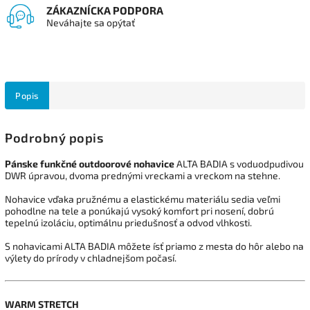
ZÁKAZNÍCKA PODPORA
Neváhajte sa opýtať
Popis
Podrobný popis
Pánske funkčné outdoorové nohavice
ALTA BADIA s voduodpudivou
DWR úpravou, dvoma prednými vreckami a vreckom na stehne.
Nohavice vďaka pružnému a elastickému materiálu sedia veľmi
pohodlne na tele a ponúkajú vysoký komfort pri nosení, dobrú
tepelnú izoláciu, optimálnu priedušnosť a odvod vlhkosti.
S
nohavicami
ALTA BADIA
môžete
ísť
priamo
z
mesta
do
hôr
a
lebo na
výlety
do prírody v chladnejšom počasí.
WARM STRETCH