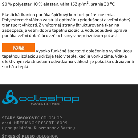
2
o
90 % polyester, 10 % elastan, váha 152 g/m
, pranie 30
C
Elastická tkanina ponúka špičkový komfort počas nosenia.
Polyesterové vlákna zaisťujú optimálnu priedušnosť a veľmi dobrý
transport vlhkosti. Z vnútornej strany štruktúrovaná tkanina
zabezpečuje veľmi dobrú tepelnú izoláciu. Voduodpudivá úprava
ponúka veľmi dobrú úroveň ochrany v nepriaznivom počasí.
Vysoko funkčné športové oblečenie s vynikajúcou
tepelnou izoláciou udržuje telo v teple, keď je vonku zima. Vďaka
efektívnym vlastnostiam odvádzania vlhkosti je pokožka udržiavaná
suchá a teplá.
STARÝ SMOKOVEC
ODLOSHOP,
areál HREBIENOK RESORT 18099
( pod pekárňou Kuszmannov Bazár )
ŠTRBSKÉ PLESO
ODLOSHOP,