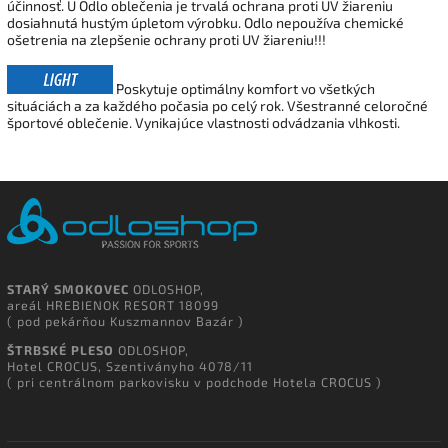
účinnosť. U Odlo oblečenia je trvalá ochrana proti UV žiareniu
dosiahnutá hustým úpletom výrobku. Odlo nepoužíva chemické
ošetrenia na zlepšenie ochrany proti UV žiareniu!!!
Poskytuje optimálny komfort vo všetkých
situáciách a za každého počasia po celý rok. Všestranné celoročné
športové oblečenie. Vynikajúce vlastnosti odvádzania vlhkosti.
STARÝ SMOKOVEC
ODLOSHOP,
areál HREBIENOK RESORT 18099
( pod pekárňou Kuszmannov Bazár )
ŠTRBSKÉ PLESO
ODLOSHOP,
Hotel CROCUS, Szentiványho 4078/11
( pri centrálnom parkovisku v podchode Hotela CROCUS )