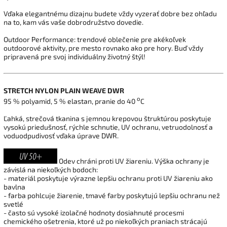
Vďaka
elegantnému
dizajnu
budete
vždy
vyzerať
dobre
bez
ohľadu
na
to
,
kam
vás
vaše dobrodružstvo dovedie.
Outdoor Performance:
trendové
oblečenie
pre
akékoľvek
outdoorové aktivity,
pre mesto
rovnako
ako pre hory
.
Buď vždy
pripravená
pre svoj
individuálny
životný
štýl
!
STRETCH NYLON PLAIN WEAVE DWR
o
95 % polyamid, 5 % elastan, pranie do 40
C
Ľahká, strečová tkanina s jemnou krepovou štruktúrou poskytuje
vysokú priedušnosť, rýchle schnutie, UV ochranu, vetruodolnosť a
voduodpudivosť vďaka úprave DWR.
Odev chráni proti UV žiareniu. Výška ochrany je
závislá na niekoľkých bodoch:
- materiál poskytuje výrazne lepšiu ochranu proti UV žiareniu ako
bavlna
- farba pohlcuje žiarenie, tmavé farby poskytujú lepšiu ochranu než
svetlé
- často sú vysoké izolačné hodnoty dosiahnuté procesmi
chemického ošetrenia, ktoré už po niekoľkých praniach strácajú