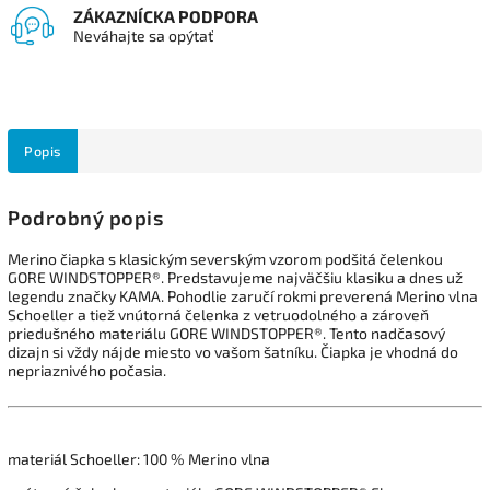
ZÁKAZNÍCKA PODPORA
Neváhajte sa opýtať
Popis
Podrobný popis
Merino čiapka s klasickým severským vzorom podšitá čelenkou
GORE WINDSTOPPER®. Predstavujeme najväčšiu klasiku a dnes už
legendu značky KAMA. Pohodlie zaručí rokmi preverená Merino vlna
Schoeller a tiež vnútorná čelenka z vetruodolného a zároveň
priedušného materiálu GORE WINDSTOPPER®. Tento nadčasový
dizajn si vždy nájde miesto vo vašom šatníku. Čiapka je vhodná do
nepriaznivého počasia.
materiál Schoeller: 100 % Merino vlna