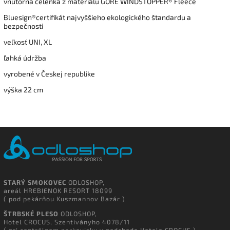
vnútorná čelenka z materiálu GORE WINDSTOPPER® Fleece
Bluesign®certifikát najvyššieho ekologického štandardu a
bezpečnosti
veľkosť UNI, XL
ľahká údržba
vyrobené v Českej republike
výška 22 cm
STARÝ SMOKOVEC
ODLOSHOP,
areál HREBIENOK RESORT 18099
( pod pekárňou Kuszmannov Bazár )
ŠTRBSKÉ PLESO
ODLOSHOP,
Hotel CROCUS, Szentiványho 4078/11
( pri centrálnom parkovisku v podchode Hotela CROCUS )