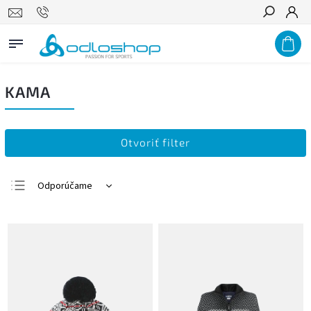
Hľadať
KAMA
Otvoriť filter
Odporúčame
Najlacnejšie
Najdrahšie
Najpredávanejšie
Abecedne