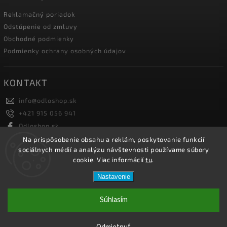
Reklamačný poriadok
Odstúpenie od zmluvy
Obchodné podmienky
Podmienky ochrany osobných údajov
KONTAKT
info
@
odloshop.sk
+421 915 056 941
Odloshop.sk
odloshoppremiumsportfashion
Na prispôsobenie obsahu a reklám, poskytovanie funkcií
sociálnych médií a analýzu návštevnosti používame súbory
cookie. Viac informácií
tu
.
Copyright 2026
ODLOSHOP
. Všetky práva vyhradené.
Nastavenie
Upraviť nastavenie cookies
Vytvořil
Shoptet
| Design
Shoptak.cz.
Súhlasím
Netmedia s.r.o.