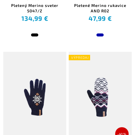
Pletený Merino sveter
Pletené Merino rukavice
5047/Z
AND R02
134,99 €
47,99 €
VÝPREDAJ
–41 %