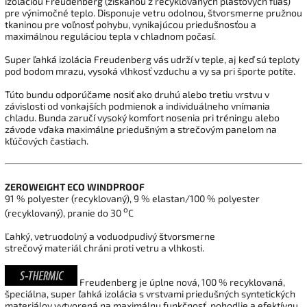
izoláciou Freudenberg (získanou z recyklovaných plastových fliaš)
pre výnimočné teplo. Disponuje vetru odolnou, štvorsmerne pružnou
tkaninou pre voľnosť pohybu, vynikajúcou priedušnosťou a
maximálnou reguláciou tepla v chladnom počasí.
Super ľahká
izolácia Freudenberg
vás udrží
v
teple
,
aj keď sú
teploty
pod bodom
mrazu, vysoká vlhkosť vzduchu a vy sa pri športe potíte
.
T
úto
bundu
odporúčame nosiť ako
druhú alebo tretiu
vrstvu
v
závislosti od vonkajších podmienok a individuálneho vnímania
chladu. Bunda zaručí vysoký komfort nosenia pri tréningu alebo
závode vďaka maximálne priedušným a strečovým panelom na
kľúčových častiach.
ZEROWEIGHT ECO WINDPROOF
91 % polyester (recyklovaný), 9 % elastan/100 % polyester
o
(recyklovaný), pranie do 30
C
Ľahký, vetruodolný a voduodpudivý štvorsmerne
strečový
materiál
chráni proti
vetru
a
vlhkosti
.
Freudenberg je úplne nová, 100 % recyklovaná,
špeciálna, super ľahká izolácia s vrstvami priedušných syntetických
materiálov vytvorená na maximálnu funkčnosť, pohodlie a efektívnu