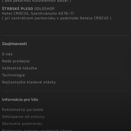
( pod pekárňou Kuszmannov Bazár )
ŠTRBSKÉ PLESO
ODLOSHOP,
Hotel CROCUS, Szentiványho 4078/11
( pri centrálnom parkovisku v podchode Hotela CROCUS )
Zaujímavosti
O nás
Naše predajne
Veľkostná tabuľka
Technológie
Najčastejšie kladené otázky
Informácie pre Vás
Reklamačný poriadok
Odstúpenie od zmluvy
Obchodné podmienky
Podmienky ochrany osobných údajov