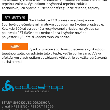
tepelnú izoláciu. Výsledkom je výborná tepelná izolácia
zachovávajúca optimálnu schopnosť regulácie telesnej teploty.
Nová kolekcia ECO prináša vysokovýkonné
športové oblečenie s minimálnym dopadom na životné prostredie.
Kolekcie ECO sú vyrobené z recyklovanej priadze, na výrobu sa
používajú PET fľaše a tak nedochádza k výrobe nového
polyesteru.
„Buďte si vedomí toho, čo nosíte.“
Vysoko funkčné športové oblečenie s vynikajúcou
tepelnou izoláciou udržuje telo v teple, keď je vonku zima. Vďaka
efektívnym vlastnostiam odvádzania vlhkosti je pokožka udržiavaná
suchá a teplá.
STARÝ SMOKOVEC
ODLOSHOP,
areál HREBIENOK RESORT 18099