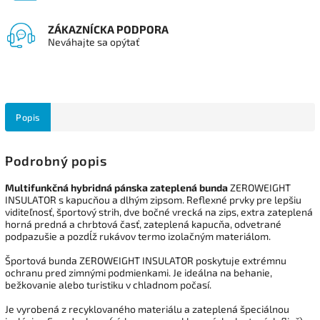
ZÁKAZNÍCKA PODPORA
Neváhajte sa opýtať
Popis
Podrobný popis
Multifunkčná hybridná pánska zateplená bunda
ZEROWEIGHT
INSULATOR s kapucňou a dlhým zipsom.
Reflexné prvky pre lepšiu
viditeľnosť, športový strih, dve bočné vrecká na zips, extra zateplená
horná predná a chrbtová časť, zateplená kapucňa, odvetrané
podpazušie a pozdĺž rukávov
termo izolačným materiálom.
Športová bunda ZEROWEIGHT INSULATOR poskytuje extrémnu
ochranu pred zimnými podmienkami. Je ideálna na behanie,
bežkovanie alebo turistiku v chladnom počasí.
Je vyrobená z recyklovaného materiálu a zateplená špeciálnou