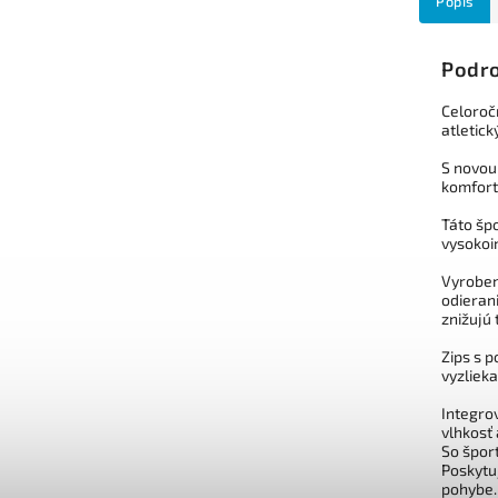
Popis
Podro
Celoroč
atletick
S novou
komfort
Táto šp
vysokoi
Vyroben
odieran
znižujú
Zips s 
vyzlieka
Integro
vlhkosť 
So špor
P
oskytu
pohybe
.