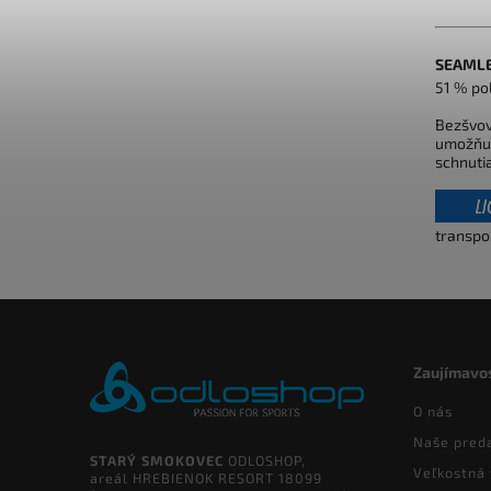
SEAMLE
51 % po
Bezšvov
umožňuj
schnuti
transpor
Zaujímavos
O nás
Naše pred
STARÝ SMOKOVEC
ODLOSHOP,
Veľkostná 
areál HREBIENOK RESORT 18099