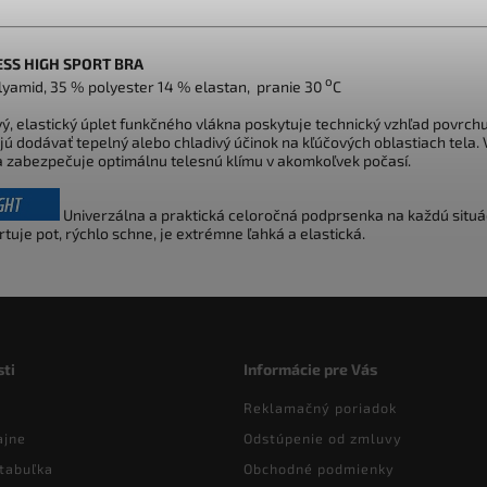
SS HIGH SPORT BRA
o
lyamid, 35 % polyester 14 % elastan, pranie 30
C
ý, elastický úplet funkčného vlákna poskytuje technický vzhľad povrchu
ú dodávať tepelný alebo chladivý účinok na kľúčových oblastiach tela. 
a zabezpečuje optimálnu telesnú klímu v akomkoľvek počasí.
Univerzálna a praktická celoročná podprsenka na každú situá
tuje pot, rýchlo schne, je extrémne ľahká a elastická.
ti
Informácie pre Vás
Reklamačný poriadok
ajne
Odstúpenie od zmluvy
tabuľka
Obchodné podmienky