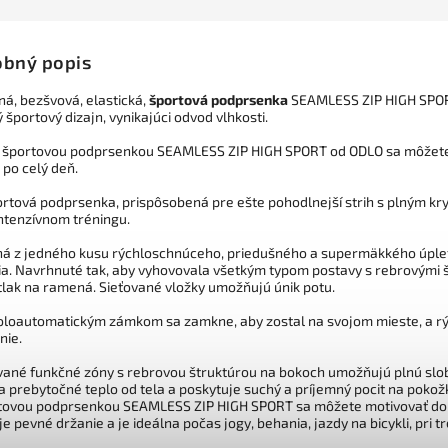
bný popis
ná, bezšvová, elastická,
športová podprsenka
SEAMLESS ZIP HIGH SPORT
ý športový dizajn, vynikajúci odvod vlhkosti.
 športovou podprsenkou SEAMLESS ZIP HIGH SPORT od ODLO sa môžete
 po celý deň.
ortová podprsenka, prispôsobená pre ešte pohodlnejší strih s plným kr
ntenzívnom tréningu.
á z jedného kusu rýchloschnúceho, priedušného a supermäkkého úpletu
ia. Navrhnuté tak, aby vyhovovala všetkým typom postavy s rebrovými št
 tlak na ramená. Sieťované vložky umožňujú únik potu.
poloautomatickým zámkom sa zamkne, aby zostal na svojom mieste, a rý
nie.
vané funkčné zóny s rebrovou štruktúrou na bokoch umožňujú plnú slo
a prebytočné teplo od tela a poskytuje suchý a príjemný pocit na pokož
tovou podprsenkou SEAMLESS ZIP HIGH SPORT sa môžete motivovať do 
je
pevné
držanie
a
je ideálna počas jogy, behania, jazdy na bicykli, pri