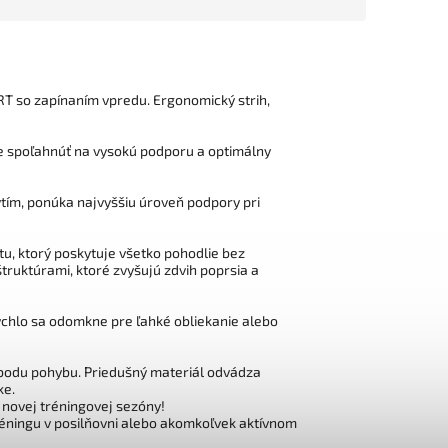
 so zapínaním vpredu. Ergonomický strih,
 spoľahnúť na vysokú podporu a optimálny
ytím, ponúka najvyššiu úroveň podpory pri
, ktorý poskytuje všetko pohodlie bez
ruktúrami, ktoré zvyšujú zdvih poprsia a
chlo sa odomkne pre ľahké obliekanie alebo
bodu pohybu. Priedušný materiál odvádza
ke.
novej tréningovej sezóny!
 tréningu v posilňovni alebo akomkoľvek aktívnom