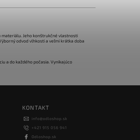
 materiálu. Jeho konštrukčné vlastnosti
Výborný odvod vlhkosti a veľmi krátka doba
ciu a do každého počasia. Vynikajúco
KONTAKT
info
@
odloshop.sk
+421 915 056 941
Odloshop.sk