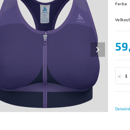
Farba
Veľkosť
59
Detailn