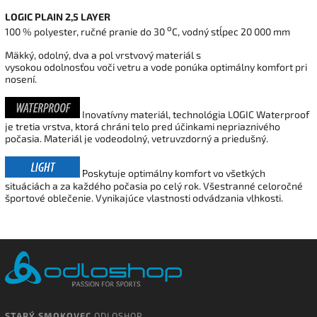
LOGIC PLAIN 2,5 LAYER
o
100 % polyester, ručné pranie do 30
C, vodný stĺpec 20 000 mm
Mäkký, odolný,
dva a pol vrstvový
materiál
s
vysokou
odolnosťou
voči
vetru a vode
ponúka
optimálny
komfort pri
nosení
.
Inovatívny materiál, technológia LOGIC Waterproof
je tretia vrstva, ktorá chráni telo pred účinkami nepriaznivého
počasia. Materiál je vodeodolný, vetruvzdorný a priedušný.
Poskytuje optimálny komfort vo všetkých
situáciách a za každého počasia po celý rok. Všestranné celoročné
športové oblečenie. Vynikajúce vlastnosti odvádzania vlhkosti.
STARÝ SMOKOVEC
ODLOSHOP,