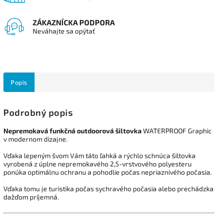
ZÁKAZNÍCKA PODPORA
Neváhajte sa opýtať
Popis
Podrobný popis
Nepremokavá funkčná outdoorová šiltovka
WATERPROOF Graphic
v modernom dizajne.
Vďaka lepeným švom Vám táto ľahká a rýchlo schnúca šiltovka
vyrobená z úplne nepremokavého 2,5-vrstvového polyesteru
ponúka optimálnu ochranu a pohodlie počas nepriaznivého počasia.
Vďaka tomu je turistika počas sychravého počasia alebo prechádzka
dažďom príjemná.