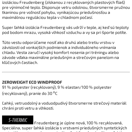
izoláciou Freudenberg (získanou z recyklovaných plastových fliaš)
pre výnimočné teplo. Disponuje vetru odolnou, štvorsmerne pružnou
tkaninou pre voľnosť pohybu, vynikajúcou priedušnosťou a
maximálnou reguláciou tepla v chladnom počasí.
Super ľahká
izolácia Freudenberg
vás udrží
v
teple
,
aj keď sú
teploty
pod bodom
mrazu, vysoká vlhkosť vzduchu a vy sa pri športe potíte
.
T
úto
vestu
odporúčame nosiť ako
druhú alebo tretiu
vrstvu
v
závislosti od vonkajších podmienok a individuálneho vnímania
chladu. Vesta zaručí vysoký komfort nosenia pri tréningu alebo
závode vďaka maximálne priedušným a strečovým panelom na
kľúčových častiach.
ZEROWEIGHT ECO WINDPROOF
91 % polyester (recyklovaný), 9 % elastan/100 % polyester
o
(recyklovaný), pranie do 30
C
Ľahký, vetruodolný a voduodpudivý štvorsmerne strečový
materiál
chráni proti
vetru
a
vlhkosti
.
Freudenberg je úplne nová, 100 % recyklovaná,
špeciálna, super ľahká izolácia s vrstvami priedušných syntetických