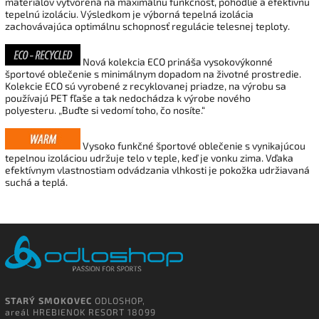
materiálov vytvorená na maximálnu funkčnosť, pohodlie a efektívnu
tepelnú izoláciu. Výsledkom je výborná tepelná izolácia
zachovávajúca optimálnu schopnosť regulácie telesnej teploty.
Nová kolekcia ECO prináša vysokovýkonné
športové oblečenie s minimálnym dopadom na životné prostredie.
Kolekcie ECO sú vyrobené z recyklovanej priadze, na výrobu sa
používajú PET fľaše a tak nedochádza k výrobe nového
polyesteru.
„Buďte si vedomí toho, čo nosíte.“
Vysoko funkčné športové oblečenie s vynikajúcou
tepelnou izoláciou udržuje telo v teple, keď je vonku zima. Vďaka
efektívnym vlastnostiam odvádzania vlhkosti je pokožka udržiavaná
suchá a teplá.
STARÝ SMOKOVEC
ODLOSHOP,
areál HREBIENOK RESORT 18099