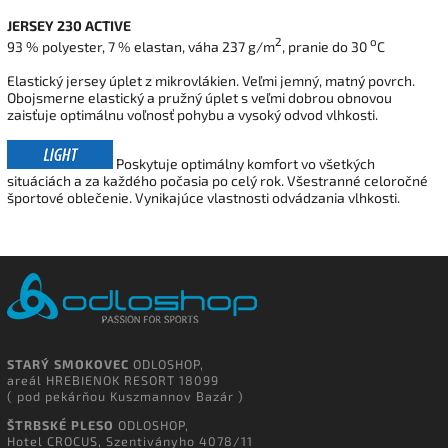
JERSEY 230 ACTIVE
2
o
93 % polyester, 7 % elastan, váha 237 g/m
, pranie do 30
C
Elastický jersey úplet z mikrovlákien. Veľmi jemný, matný povrch.
Obojsmerne elastický a pružný úplet s veľmi dobrou obnovou
zaisťuje optimálnu voľnosť pohybu a vysoký odvod vlhkosti.
Poskytuje optimálny komfort vo všetkých
situáciách a za každého počasia po celý rok. Všestranné celoročné
športové oblečenie. Vynikajúce vlastnosti odvádzania vlhkosti.
STARÝ SMOKOVEC
ODLOSHOP,
areál HREBIENOK RESORT 18099
( pod pekárňou Kuszmannov Bazár )
ŠTRBSKÉ PLESO
ODLOSHOP,
Hotel CROCUS, Szentiványho 4078/11