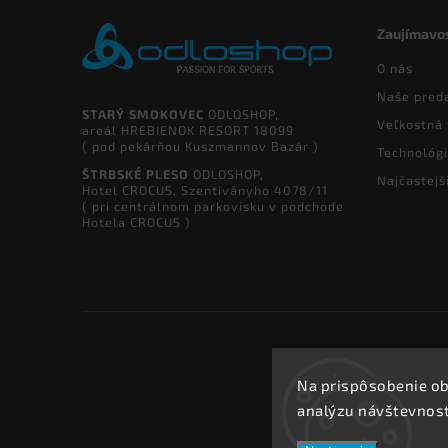
Zaujímavos
O nás
Naše pred
STARÝ SMOKOVEC
ODLOSHOP,
Veľkostná 
areál HREBIENOK RESORT 18099
( pod pekárňou Kuszmannov Bazár )
Technológ
ŠTRBSKÉ PLESO
ODLOSHOP,
Najčastejš
Hotel CROCUS, Szentiványho 4078/11
( pri centrálnom parkovisku v podchode
Hotela CROCUS )
Na prispôsobenie ob
analýzu návštevnost