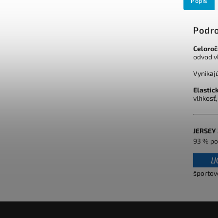
Popis
Podro
Celoroč
odvod vl
Vynikajú
Elastic
vlhkosť
JERSEY
93 % po
športové