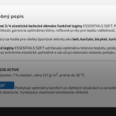
bný popis
né 3/4 elastické bežecké dámske funkčné legíny
ESSENTIALS SOFT. Po
hkosti, garancia optimálnej klímy, reflexné prvky pre lepšiu viditeľnosť
co sa hodia pre všetky športové aktivity ako
beh, korčule, bicykel, turi
ké legíny
ESSENTIALS SOFT udržiavajú optimálnu telesnú teplotu, posky
, sú extrémne elastické, pohodlné a zaručujú dokonalú slobodu pohybu.
 230 ACTIVE
2
o
lyester, 7 % elastan, váha 237 g/m
, pranie do 30
C
Poskytuje optimálny komfort vo všetkých situáciách a za každ
 oblečenie. Vynikajúce vlastnosti odvádzania vlhkosti.