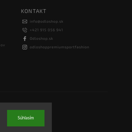
KONTAKT
info
@
odloshop.sk
+421 915 056 941
Odloshop.sk
jov
odloshoppremiumsportfashion
Súhlasím