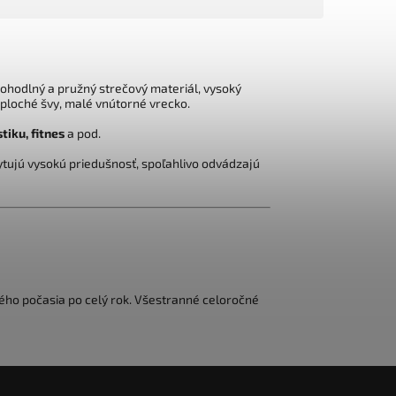
hodlný a pružný strečový materiál, vysoký
, ploché švy, malé vnútorné vrecko.
stiku, fitnes
a pod.
tujú vysokú priedušnosť, spoľahlivo odvádzajú
ého počasia po celý rok. Všestranné celoročné