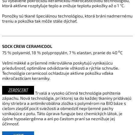
Sú vybavené pokročilou keramickou mikročasticovou technológiou,
ktorá aktívne rozptyľuje teplo a znižuje teplotu pokožky až o 1 °C.
Ponožky sú tkané špeciálnou technológiou, ktorá bráni nadmernému
treniu a pokožka tak môže stále dýchať.
SOCK CREW CERAMICOOL
o
75 % polyamid, 18 % polypropylén, 7 % elastan, pranie do 40
C
Veľmi mäkké a príjemné mikrovlákna poskytujú vynikajúcu
priedušnosť, optimálne odvádzanie vlhkosti a rýchle schnutie.
Technológia ceramicool ochladzuje aktívne pokožku vďaka
mikročasticiam keramiky.
Trvalá a vysoko účinná technológia pohltenia
zápachu. Nová technológia, pri ktorej sa do každej tkaniny pridávajú
ióny striebra a antimikrobiálna zložka s polymérom na BIO báze s
cieľom zlepšiť pocit sviežosti a obmedziť nepríjemné pachy
vznikajúce z potu. Táto úprava funguje bez chemických látok, je
úplne hypoalergénna a ani po častom praní sa neznižuje jej
účinnosť.