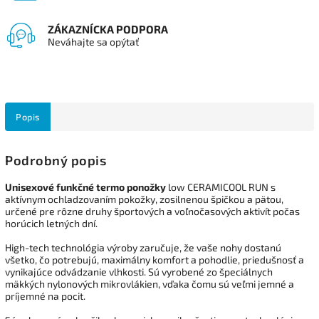
ZÁKAZNÍCKA PODPORA
Neváhajte sa opýtať
Popis
Podrobný popis
Unisexové funkčné termo ponožky
low CERAMICOOL RUN s
aktívnym ochladzovaním pokožky, zosilnenou špičkou a pätou,
určené pre rôzne druhy športových a voľnočasových aktivít počas
horúcich letných dní.
High-tech technológia výroby zaručuje, že vaše nohy dostanú
všetko, čo potrebujú, maximálny komfort a pohodlie, priedušnosť a
vynikajúce odvádzanie vlhkosti. Sú vyrobené zo špeciálnych
mäkkých nylonových mikrovlákien, vďaka čomu sú veľmi jemné a
príjemné na pocit.