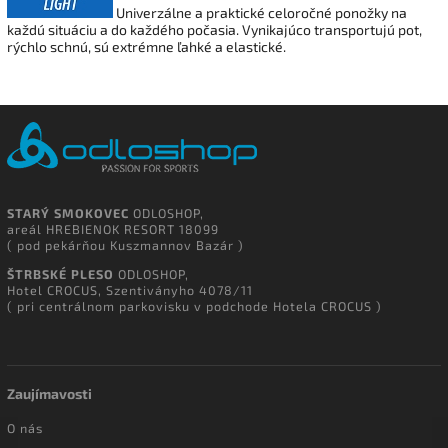
Univerzálne a praktické celoročné ponožky na
každú situáciu a do každého počasia. Vynikajúco transportujú pot,
rýchlo schnú, sú extrémne ľahké a elastické.
STARÝ SMOKOVEC
ODLOSHOP,
areál HREBIENOK RESORT 18099
( pod pekárňou Kuszmannov Bazár )
ŠTRBSKÉ PLESO
ODLOSHOP,
Hotel CROCUS, Szentiványho 4078/11
( pri centrálnom parkovisku v podchode Hotela CROCUS )
Zaujímavosti
O nás