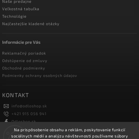
Naše predajne
Veľkostná tabuľka
Technológie
Najčastejšie kladené otázky
Informácie pre Vás
Reklamačný poriadok
Odstúpenie od zmluvy
Obchodné podmienky
Podmienky ochrany osobných údajov
KONTAKT
info
@
odloshop.sk
+421 915 056 941
Odloshop.sk
odloshoppremiumsportfashion
Na prispôsobenie obsahu a reklám, poskytovanie funkcií
sociálnych médií a analýzu návštevnosti používame súbory