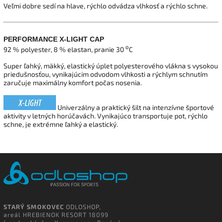
Veľmi dobre
sedí
na
hlave
,
rýchlo odvádza
vlhkosť
a
rýchlo schne.
PERFORMANCE X-LIGHT CAP
o
92 % polyester, 8 % elastan, pranie 30
C
Super ľahký, mäkký, elastický úplet polyesterového vlákna s vysokou
priedušnosťou, vynikajúcim odvodom vlhkosti a rýchlym schnutím
zaručuje maximálny komfort počas nosenia.
Univerzálny a praktický šilt na intenzívne športové
aktivity v letných horúčavách. Vynikajúco transportuje pot, rýchlo
schne, je extrémne ľahký a elastický.
STARÝ SMOKOVEC
ODLOSHOP,
areál HREBIENOK RESORT 18099