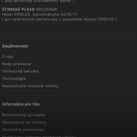
( pod pekárňou Kuszmannov Bazár )
ŠTRBSKÉ PLESO
ODLOSHOP,
Hotel CROCUS, Szentiványho 4078/11
( pri centrálnom parkovisku v podchode Hotela CROCUS )
Zaujímavosti
O nás
Naše predajne
Veľkostná tabuľka
Technológie
Najčastejšie kladené otázky
Informácie pre Vás
Reklamačný poriadok
Odstúpenie od zmluvy
Obchodné podmienky
Podmienky ochrany osobných údajov