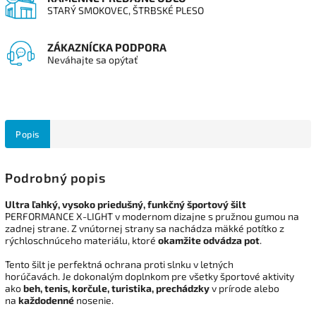
STARÝ SMOKOVEC, ŠTRBSKÉ PLESO
ZÁKAZNÍCKA PODPORA
Neváhajte sa opýtať
Popis
Podrobný popis
Ultra ľahký, vysoko priedušný, funkčný športový šilt
PERFORMANCE X-LIGHT v modernom dizajne s pružnou gumou na
zadnej strane. Z vnútornej strany sa nachádza mäkké potítko z
rýchloschnúceho materiálu, ktoré
okamžite odvádza pot
.
Tento
šilt
je
perfektná ochrana proti slnku v letných
horúčavách. Je
dokonalým
doplnkom
pre
všetky športové aktivity
ako
beh, tenis, korčule, turistika
, prechádzky
v prírode alebo
na
každodenné
nosenie.