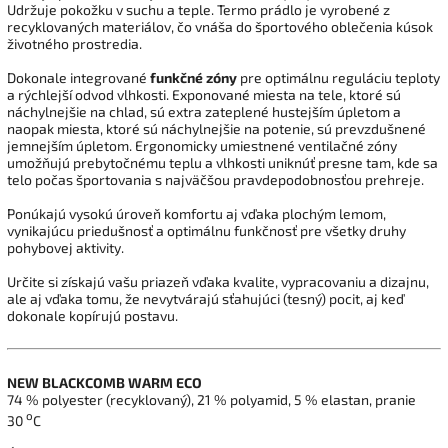
Udržuje pokožku v suchu a teple. Termo prádlo je vyrobené z
recyklovaných materiálov, čo vnáša do športového oblečenia kúsok
životného prostredia.
Dokonale integrované
funkčné zóny
pre optimálnu reguláciu teploty
a rýchlejší odvod vlhkosti. Exponované miesta na tele, ktoré sú
náchylnejšie na chlad, sú extra zateplené hustejším úpletom a
naopak miesta, ktoré sú náchylnejšie na potenie, sú prevzdušnené
jemnejším úpletom. Ergonomicky umiestnené ventilačné zóny
umožňujú prebytočnému teplu a vlhkosti uniknúť presne tam, kde sa
telo počas športovania s najväčšou pravdepodobnosťou prehreje.
Ponúkajú vysokú úroveň komfortu aj vďaka plochým lemom,
vynikajúcu priedušnosť a optimálnu funkčnosť pre všetky druhy
pohybovej aktivity.
Určite si získajú vašu priazeň vďaka kvalite, vypracovaniu a dizajnu,
ale aj vďaka tomu, že nevytvárajú sťahujúci (tesný) pocit, aj keď
dokonale kopírujú postavu.
NEW BLACKCOMB WARM ECO
74 % polyester (recyklovaný), 21 % polyamid, 5 % elastan, pranie
o
30
C