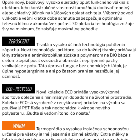
Úplne nový, bezšvový, vysoko elastický úplet funkčného vlákna s
efektom. Jeho konštrukčné vlastnosti umožňujú dodávať tepelný
alebo chladivý účinok na kľúčových oblastiach tela. Výborný odvod
vlhkosti a veľmi krátka doba schnutia zabezpečuje optimálnu
telesnú klímu v akomkoľvek počasí. 3D pletacia technológia znižuje
švy na minimum, čo zaisťuje maximálne pohodlie.
Trvalá a vysoko účinná technológia pohltenia
zápachu. Nová technológia, pri ktorej sa do každej tkaniny pridávajú
ióny striebra a antimikrobiálna zložka s polymérom na BIO báze s
cieľom zlepšiť pocit sviežosti a obmedziť nepríjemné pachy
vznikajúce z potu. Táto úprava funguje bez chemických látok, je
úplne hypoalergénna a ani po častom praní sa neznižuje jej
účinnosť.
Nová kolekcia ECO prináša vysokovýkonné
športové oblečenie s minimálnym dopadom na životné prostredie.
Kolekcie ECO sú vyrobené z recyklovanej priadze, na výrobu sa
používajú PET fľaše a tak nedochádza k výrobe nového
polyesteru.
„Buďte si vedomí toho, čo nosíte.“
Termoprádlo s vysokou izolačnou schopnosťou
určené pre všetky jarné, jesenné a zimné aktivity. Extra mäkký a
ľahký úplet rýchlo a efektívne odvádza pot od pokožky a udržuje