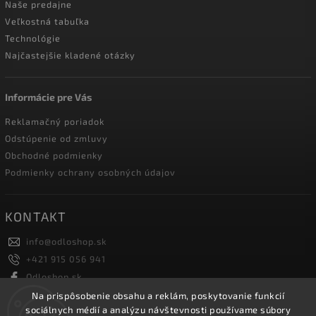
Naše predajne
Veľkostná tabuľka
Technológie
Najčastejšie kladené otázky
Informácie pre Vás
Reklamačný poriadok
Odstúpenie od zmluvy
Obchodné podmienky
Podmienky ochrany osobných údajov
KONTAKT
info
@
odloshop.sk
+421 915 056 941
Odloshop.sk
odloshoppremiumsportfashion
Na prispôsobenie obsahu a reklám, poskytovanie funkcií
sociálnych médií a analýzu návštevnosti používame súbory