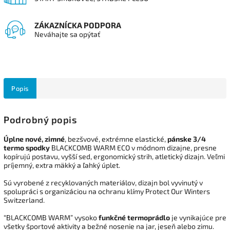
ZÁKAZNÍCKA PODPORA
Neváhajte sa opýtať
Popis
Podrobný popis
Úplne nové, zimné
, bezšvové, extrémne elastické,
pánske 3/4
termo spodky
BLACKCOMB WARM ECO v módnom dizajne, presne
kopírujú postavu, vyšší sed, ergonomický strih, atletický dizajn. Veľmi
príjemný, extra mäkký a ľahký úplet.
Sú vyrobené z recyklovaných materiálov, dizajn bol vyvinutý v
spolupráci s organizáciou na ochranu klímy Protect Our Winters
Switzerland.
“BLACKCOMB WARM” vysoko
funkčné termoprádlo
je vynikajúce pre
všetky športové aktivity a bežné nosenie na jar, jeseň alebo zimu.