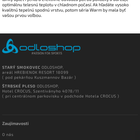
optimálnu telesnú teplotu v chladnom počasí. Ak hľadáte vysoko
kvalitnú tepelnú spodnú vrstvu, potom séria Warm by mala byť
vašou prvou voľbou.
STARÝ SMOKOVEC
ODLOSHOP,
areál HREBIENOK RESORT 18099
( pod pekárňou Kuszmannov Bazár )
ŠTRBSKÉ PLESO
ODLOSHOP,
Hotel CROCUS, Szentiványho 4078/11
( pri centrálnom parkovisku v podchode Hotela CROCUS )
Zaujímavosti
O nás