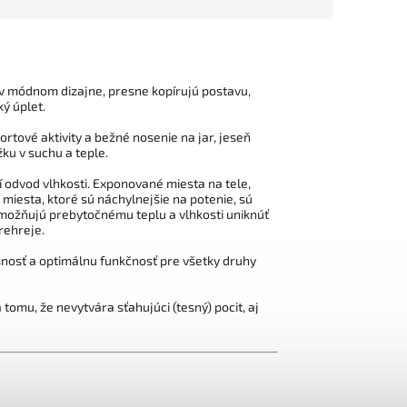
módnom dizajne, presne kopírujú postavu,
ký úplet.
ortové aktivity a bežné nosenie na jar, jeseň
ku v suchu a teple.
í odvod vlhkosti. Exponované miesta na tele,
miesta, ktoré sú náchylnejšie na potenie, sú
ožňujú prebytočnému teplu a vlhkosti uniknúť
rehreje.
nosť a optimálnu funkčnosť pre všetky druhy
 tomu, že nevytvára sťahujúci (tesný) pocit, aj