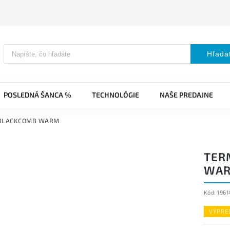
Hľada
POSLEDNÁ ŠANCA %
TECHNOLÓGIE
NAŠE PREDAJNE
é BLACKCOMB WARM
TER
WA
Kód:
196
VÝPRE