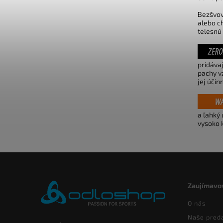
Bezšvov
alebo c
telesnú
pridávaj
pachy v
jej účin
a ľahký
vysoko 
Zaujímavos
O nás
Naše pred