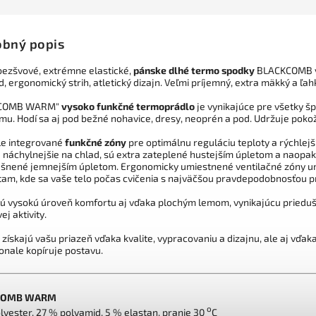
bný popis
 bezšvové, extrémne elastické,
pánske dlhé termo spodky
BLACKCOMB v 
d, ergonomický strih, atletický dizajn. Veľmi príjemný, extra mäkký a ľah
KCOMB WARM"
vysoko funkčné termoprádlo
je vynikajúce pre všetky šp
mu. Hodí sa aj pod bežné nohavice, dresy, neoprén a pod. Udržuje pokož
e integrované
funkčné zóny
pre optimálnu reguláciu teploty a rýchlejš
 náchylnejšie na chlad, sú extra zateplené hustejším úpletom a naopak 
šnené jemnejším úpletom. Ergonomicky umiestnené ventilačné zóny um
tam, kde sa vaše telo počas cvičenia s najväčšou pravdepodobnosťou p
ú vysokú úroveň komfortu aj vďaka plochým lemom, vynikajúcu prieduš
j aktivity.
i získajú vašu priazeň vďaka kvalite, vypracovaniu a dizajnu, ale aj vďaka
onale kopíruje postavu.
COMB WARM
o
lyester, 27 % polyamid, 5 % elastan, pranie 30
C