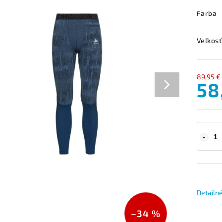
Farba
Veľkosť
89,95 €
58
Detailn
–34 %