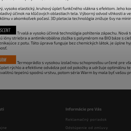
ý, vysoko elastický, kruhový úplet funkčného vlákna s efektom. Jeho k
hladivý účinok na kľúčových oblastiach tela. Výborný odvod vlhkosti a 
 klímu v akomkoľvek počasí. 3D pletacia technológia znižuje švy na min
Trvalá a vysoko účinná technológia pohltenia zápachu. Nová te
ú ióny striebra a antimikrobiálna zložka s polymérom na BIO báze s cie
znikajúce z potu. Táto úprava funguje bez chemických látok, je úplne h
nosť.
Termoprádlo s vysokou izolačnou schopnosťou určené pre všetk
 úplet rýchlo a efektívne odvádza pot od pokožky a udržuje optimálnu t
kvalitnú tepelnú spodnú vrstvu, potom séria Warm by mala byť vašou p
ti
Informácie pre Vás
Reklamačný poriadok
ajne
Odstúpenie od zmluvy