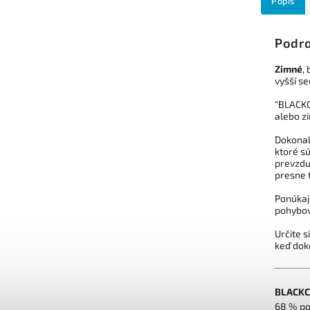
Popis
Podro
Zimné
,
vyšší se
"BLAC
alebo zi
Dokonal
ktoré sú
prevzdu
presne 
Ponúkaj
pohybove
Určite s
keď dok
BLACK
68 % po