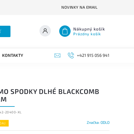
NOVINKY NA EMAIL
Nákupný košík
ť
Prázdny košík
KONTAKTY
+421 915 056 941
MO SPODKY DLHÉ BLACKCOMB
RM
142-20400-XL
Značka:
ODLO
DAJ