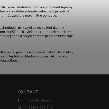
onštrukčné vlastnosti umožňujú dodávať tepelný
veľmi krátka doba schnutia zabezpečuje optimálnu
imum, čo zaisťuje maximálne pohodlie.
chnológia, pri ktorej sa do každej tkaniny
ľom zlepšiť pocit sviežosti a obmedziť nepríjemné
ypoalergénna a ani po častom praní sa neznižuje
y jarné, jesenné a zimné aktivity. Extra mäkký
elesnú teplotu v chladnom počasí. Ak hľadáte
rvou voľbou.
KONTAKT
info
@
odloshop.sk
+421 915 056 941