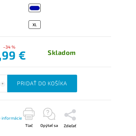
–34 %
,99 €
Skladom
PRIDAŤ DO KOŠÍKA
é informácie
Tlač
Opýtať sa
Zdieľať