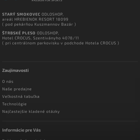
STARÝ SMOKOVEC
ODLOSHOP,
areál HREBIENOK RESORT 18099
( pod pekárňou Kuszmannov Bazár )
ŠTRBSKÉ PLESO
ODLOSHOP,
Hotel CROCUS, Szentiványho 4078/11
( pri centrálnom parkovisku v podchode Hotela CROCUS )
Zaujímavosti
O nás
Naše predajne
Veľkostná tabuľka
Technológie
Najčastejšie kladené otázky
Informácie pre Vás