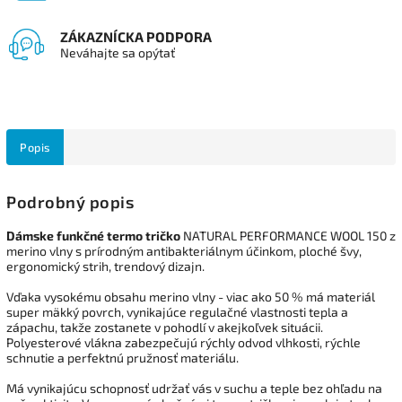
ZÁKAZNÍCKA PODPORA
Neváhajte sa opýtať
Popis
Podrobný popis
Dámske funkčné termo tričko
NATURAL PERFORMANCE WOOL 150 z
merino vlny s prírodným antibakteriálnym účinkom, ploché švy,
ergonomický strih, trendový dizajn.
Vďaka vysokému obsahu merino vlny - viac ako 50 % má materiál
super mäkký povrch, vynikajúce regulačné vlastnosti tepla a
zápachu, takže zostanete v pohodlí v akejkoľvek situácii.
Polyesterové vlákna zabezpečujú rýchly odvod vlhkosti, rýchle
schnutie a perfektnú pružnosť materiálu.
Má vynikajúcu schopnosť udržať vás v suchu a teple bez ohľadu na