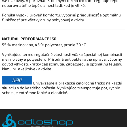
vaše aktivity. V porovnaní s bežnými termo tričkami reguluje teplo
neporovnateľne lepšie a nechladí, keď je vlhké.
Ponúka vysokú úroveň komfortu, výbornú priedušnosť a optimálnu
funkčnosť pre všetky druhy pohybovej aktivity.
NATURAL PERFORMANCE 150
o
55 % merino vlna, 45 % polyester, pranie 30
C
Vynikajúce termo regulačné vlastnosti vďaka špeciálnej kombinácii
merino vlny a polyesteru. Prírodná antibakteriálna úprava, výborný
odvod vlhkosti, krátky čas schnutia. Zabezpečuje optimálnu telesnú
klímu pri akejkoľvek aktivite.
Univerzálne a praktické celoročné tričko na každú
situáciu a do každého počasia. Vynikajúco transportuje pot, rýchlo
schne, je extrémne ľahké a elastické.