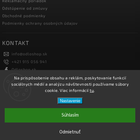
Reklamačný poriadok
Odstúpenie od zmluvy
Obchodné podmienky
Podmienky ochrany osobných údajov
KONTAKT
info
@
odloshop.sk
+421 915 056 941
Odloshop.sk
odloshoppremiumsportfashion
Na prispôsobenie obsahu a reklám, poskytovanie funkcií
sociálnych médií a analýzu návštevnosti používame súbory
cookie. Viac informácií
tu
.
Copyright 2026
ODLOSHOP
. Všetky práva vyhradené.
Nastavenie
Upraviť nastavenie cookies
Vytvořil
Shoptet
| Design
Shoptak.cz.
Súhlasím
Netmedia s.r.o.
Odmietnuť