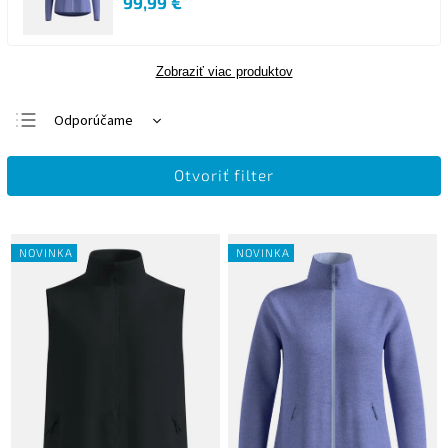
99,99 €
Zobraziť viac produktov
Odporúčame
Najlacnejšie
Otvoriť filter
Najdrahšie
Najpredávanejšie
Abecedne
NOVINKA
NOVINKA