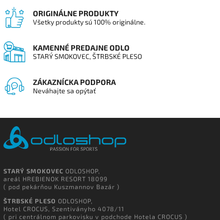
ORIGINÁLNE PRODUKTY
Všetky produkty sú 100% originálne.
KAMENNÉ PREDAJNE ODLO
STARÝ SMOKOVEC, ŠTRBSKÉ PLESO
ZÁKAZNÍCKA PODPORA
Neváhajte sa opýtať
STARÝ SMOKOVEC
ODLOSHOP,
areál HREBIENOK RESORT 18099
( pod pekárňou Kuszmannov Bazár )
ŠTRBSKÉ PLESO
ODLOSHOP,
Hotel CROCUS, Szentiványho 4078/11
( pri centrálnom parkovisku v podchode Hotela CROCUS )