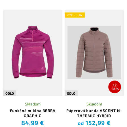
VÝPREDAJ
AŽ
–36 %
ODLO
ODLO
Skladom
Skladom
Funkčná mikina BERRA
Páperová bunda ASCENT N-
GRAPHIC
THERMIC HYBRID
84,99 €
152,99 €
od